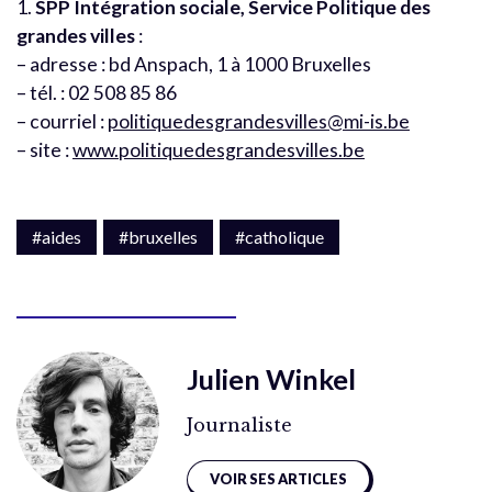
1.
SPP Intégration sociale, Service Politique des
grandes villes
:
– adresse : bd Anspach, 1 à 1000 Bruxelles
– tél. : 02 508 85 86
– courriel :
politiquedesgrandesvilles@mi-is.be
– site :
www.politiquedesgrandesvilles.be
#aides
#bruxelles
#catholique
Julien Winkel
Journaliste
VOIR SES ARTICLES