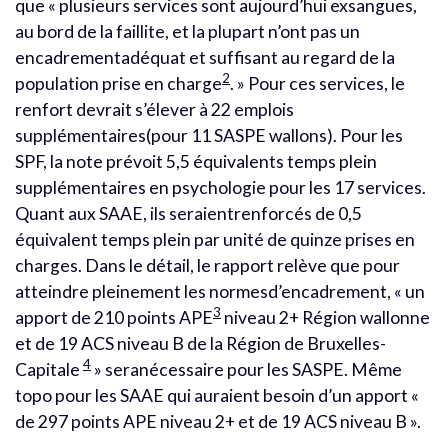
que « plusieurs services sont aujourd’hui exsangues,
au bord de la faillite, et la plupart n’ont pas un
encadrementadéquat et suffisant au regard de la
2
population prise en charge
. » Pour ces services, le
renfort devrait s’élever à 22 emplois
supplémentaires(pour 11 SASPE wallons). Pour les
SPF, la note prévoit 5,5 équivalents temps plein
supplémentaires en psychologie pour les 17 services.
Quant aux SAAE, ils seraientrenforcés de 0,5
équivalent temps plein par unité de quinze prises en
charges. Dans le détail, le rapport relève que pour
atteindre pleinement les normesd’encadrement, « un
3
apport de 210 points APE
niveau 2+ Région wallonne
et de 19 ACS niveau B de la Région de Bruxelles-
4
Capitale
» seranécessaire pour les SASPE. Même
topo pour les SAAE qui auraient besoin d’un apport «
de 297 points APE niveau 2+ et de 19 ACS niveau B ».