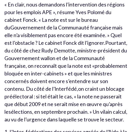
« En clair, nous demandons l’intervention des régions
pour les emplois APE », résume Yves Polomé du
cabinet Fonck. « La note est sur le bureau
duGouvernement de la Communauté française mais
elle n’a visiblement pas encore été examinée. » Quel
est l’obstacle ? Le cabinet Fonck dit l’ignorer.Pourtant,
du côté de chez Rudy Demotte, ministre-président du
Gouvernement wallon et de la Communauté
française, on reconnaît que la note est «probablement
bloquée en inter-cabinets » et que les ministres
concernés doivent encore s’entendre sur son
contenu. Du côté de l’Interfédé,on craint un blocage
préélectoral : si tel était le cas, « la note ne passerait
que début 2009 et ne serait mise en œuvre qu’après
lesélections, en septembre prochain. » Un vilain calcul,
au vu de l’urgence dans laquelle se trouve le secteur.
1. L’Inter-fédérations des services agréés de l’Aide à la