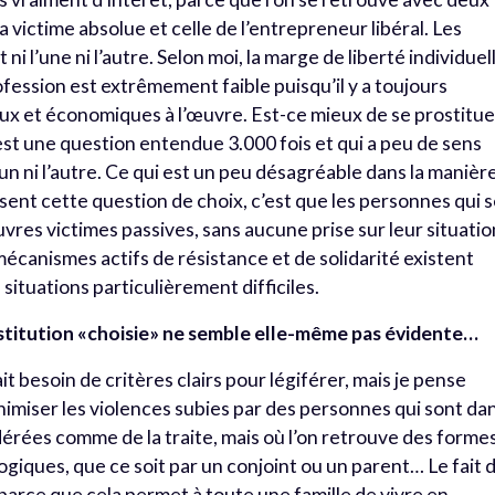
 la victime absolue et celle de l’entrepreneur libéral. Les
i l’une ni l’autre. Selon moi, la marge de liberté individuel
ofession est extrêmement faible puisqu’il y a toujours
 et économiques à l’œuvre. Est-ce mieux de se prostitue
est une question entendue 3.000 fois et qui a peu de sens
l’un ni l’autre. Ce qui est un peu désagréable dans la manièr
ssent cette question de choix, c’est que les personnes qui 
res victimes passives, sans aucune prise sur leur situatio
écanismes actifs de résistance et de solidarité existent
ituations particulièrement difficiles.
rostitution «choisie» ne semble elle-même pas évidente…
ait besoin de critères clairs pour légiférer, mais je pense
inimiser les violences subies par des personnes qui sont da
dérées comme de la traite, mais où l’on retrouve des forme
giques, que ce soit par un conjoint ou un parent… Le fait 
 parce que cela permet à toute une famille de vivre en