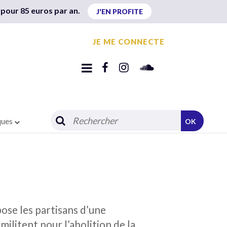
 pour 85 euros par an.
J'EN PROFITE
JE ME CONNECTE
ques
OK
pose les partisans d’une
militent pour l’abolition de la