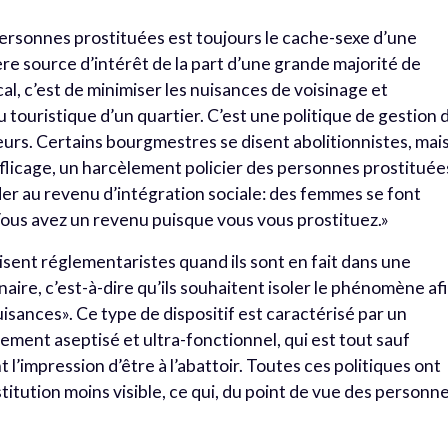
 personnes prostituées est toujours le cache-sexe d’une
mière source d’intérêt de la part d’une grande majorité de
al, c’est de minimiser les nuisances de voisinage et
 touristique d’un quartier. C’est une politique de gestion 
illeurs. Certains bourgmestres se disent abolitionnistes, mai
un flicage, un harcèlement policier des personnes prostituée
céder au revenu d’intégration sociale: des femmes se font
Vous avez un revenu puisque vous vous prostituez.»
ent réglementaristes quand ils sont en fait dans une
aire, c’est-à-dire qu’ils souhaitent isoler le phénomène afi
uisances». Ce type de dispositif est caractérisé par un
ement aseptisé et ultra-fonctionnel, qui est tout sauf
 l’impression d’être à l’abattoir. Toutes ces politiques ont
tution moins visible, ce qui, du point de vue des personne