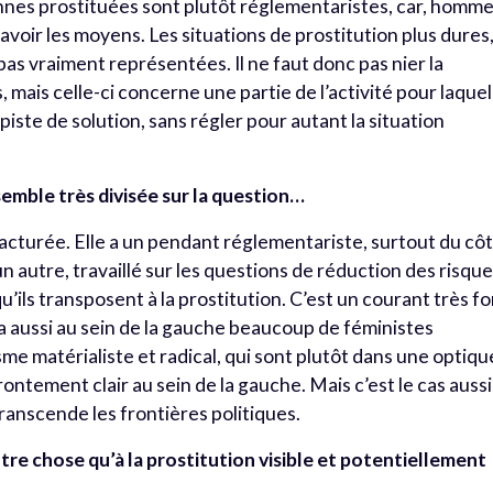
nes prostituées sont plutôt réglementaristes, car, homm
avoir les moyens. Les situations de prostitution plus dures
pas vraiment représentées. Il ne faut donc pas nier la
 mais celle-ci concerne une partie de l’activité pour laquel
iste de solution, sans régler pour autant la situation
 semble très divisée sur la question…
cturée. Elle a un pendant réglementariste, surtout du cô
n autre, travaillé sur les questions de réduction des risqu
’ils transposent à la prostitution. C’est un courant très fo
 a aussi au sein de la gauche beaucoup de féministes
e matérialiste et radical, qui sont plutôt dans une optiqu
frontement clair au sein de la gauche. Mais c’est le cas aussi
transcende les frontières politiques.
autre chose qu’à la prostitution visible et potentiellement