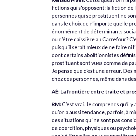
fictions qui s’opposent: la fiction de
personnes qui se prostituent ne sont n
dans le choix de n’importe quelle pr
énormément de déterminants sociaux
ou d’être caissière au Carrefour? C’
puisqu’il serait mieux de ne faire ni 
dont certains abolitionnistes défini
prostituent sont vues comme de pauv
Je pense que c’est une erreur. Des m
chez ces personnes, même dans des s
AÉ: La frontière entre traite et p
RM:
C’est vrai. Je comprends qu’il y 
qu’on a aussi tendance, parfois, à m
des situations qui ne sont pas consi
de coercition, physiques ou psycholo
venir à Bruxelles pour se prostituer