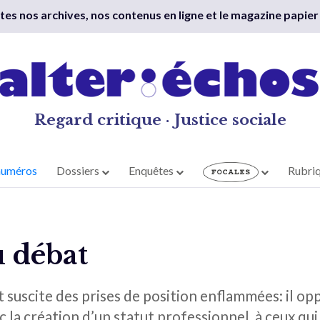
outes nos archives, nos contenus en ligne et le magazine papier
Regard critique · Justice sociale
numéros
Dossiers
Enquêtes
Rubri
u débat
t suscite des prises de position enflammées: il op
la création d’un statut professionnel, à ceux qui 