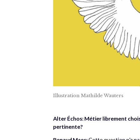
Illustration Mathilde Wauters
Alter Échos: Métier librement chois
pertinente?
Renaud Maes:
Cette question n’a pa