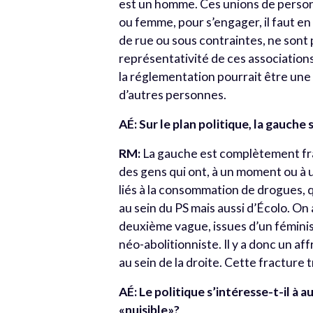
est un homme. Ces unions de person
ou femme, pour s’engager, il faut en 
de rue ou sous contraintes, ne sont 
représentativité de ces associations,
la réglementation pourrait être une p
d’autres personnes.
AÉ: Sur le plan politique, la gauche
RM:
La gauche est complètement fra
des gens qui ont, à un moment ou à u
liés à la consommation de drogues, qu
au sein du PS mais aussi d’Écolo. On
deuxième vague, issues d’un féminism
néo-abolitionniste. Il y a donc un af
au sein de la droite. Cette fracture 
AÉ: Le politique s’intéresse-t-il à 
«nuisible»?