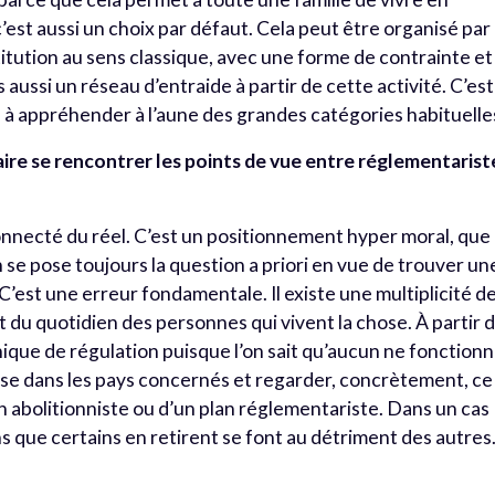
’est aussi un choix par défaut. Cela peut être organisé par 
titution au sens classique, avec une forme de contrainte et
ussi un réseau d’entraide à partir de cette activité. C’est
le à appréhender à l’aune des grandes catégories habituelle
faire se rencontrer les points de vue entre réglementarist
nnecté du réel. C’est un positionnement hyper moral, que
n se pose toujours la question a priori en vue de trouver un
 C’est une erreur fondamentale. Il existe une multiplicité d
 et du quotidien des personnes qui vivent la chose. À partir 
nique de régulation puisque l’on sait qu’aucun ne fonctionn
asse dans les pays concernés et regarder, concrètement, ce
lan abolitionniste ou d’un plan réglementariste. Dans un cas
s que certains en retirent se font au détriment des autres. 