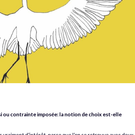
i ou contrainte imposée: la notion de choix est-elle
s vraiment d’intérêt, parce que l’on se retrouve avec deux