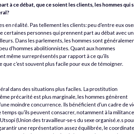
art à ce débat, que ce soient les clients, les hommes qui 
ral?
n réalité. Pas tellement les clients: peu d’entre eux ose
e certaines personnes qui prennent part au débat avec u
ailleurs. Dans les parlements, les hommes sont généraleme
ez peu d’hommes abolitionnistes. Quant aux hommes
 sont même surreprésentés par rapport à ce qu’ils
 que c’est souvent plus facile pour eux de témoigner.
éral dans des situations plus faciles. La prostitution
rême précarité est plus marginale, les hommes génèrent
’une moindre concurrence. Ils bénéficient d’un cadre de vi
 temps qu’ils peuvent consacrer, notamment à la militance
sopi (Union des travailleur·se·s du sexe organisé.e.s pou
garantir une représentation assez équilibrée, le coordinat