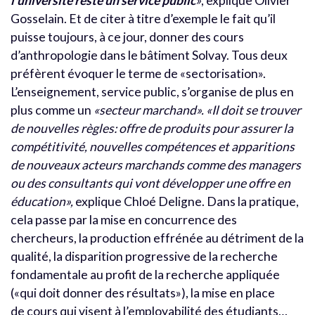
l’université reste un service public
»
, explique Olivier
Gosselain. Et de citer à titre d’exemple le fait qu’il
puisse toujours, à ce jour, donner des cours
d’anthropologie dans le bâtiment Solvay. Tous deux
préfèrent évoquer le terme de «sectorisation».
L’enseignement, service public, s’organise de plus en
plus comme un
«secteur marchand».
«Il doit se trouver
de nouvelles règles: offre de produits pour assurer la
compétitivité, nouvelles compétences et apparitions
de nouveaux acteurs marchands comme des managers
ou des consultants qui vont développer une offre en
éducation»,
explique Chloé Deligne. Dans la pratique,
cela passe par la mise en concurrence des
chercheurs, la production effrénée au détriment de la
qualité, la disparition progressive de la recherche
fondamentale au profit de la recherche appliquée
(«qui doit donner des résultats»), la mise en place
de cours qui visent à l’employabilité des étudiants…