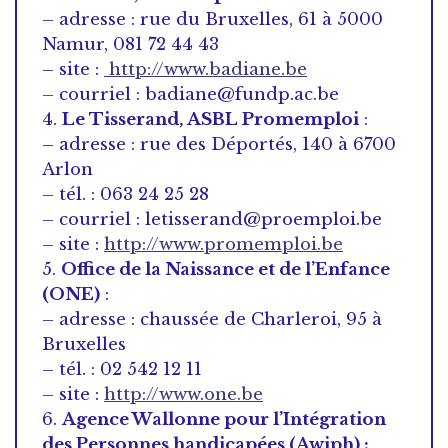
– adresse : rue du Bruxelles, 61 à 5000
Namur, 081 72 44 43
– site :
http://www.badiane.be
– courriel : badiane@fundp.ac.be
4.
Le Tisserand, ASBL Promemploi
:
– adresse : rue des Déportés, 140 à 6700
Arlon
– tél. : 063 24 25 28
– courriel : letisserand@proemploi.be
– site :
http://www.promemploi.be
5.
Office de la Naissance et de l’Enfance
(ONE)
:
– adresse : chaussée de Charleroi, 95 à
Bruxelles
– tél. : 02 542 12 11
– site :
http://www.one.be
6.
Agence Wallonne pour l’Intégration
des Personnes handicapées (Awiph) :