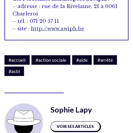
– adresse : rue de la Rivelaine, 21 à 6061
Charleroi
– tél. : 071 20 57 11
– site :
http://www.awiph.be
#accueil
#action sociale
#aide
#arrêté
#asbl
Sophie Lapy
VOIR SES ARTICLES