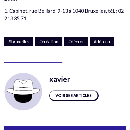
1. Cabinet, rue Belliard, 9-13 à 1040 Bruxelles, tél. : 02
213 35 71.
#bruxelles
#création
#décret
#détenu
xavier
VOIR SES ARTICLES