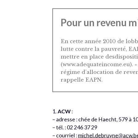
Pour un revenu 
En cette année 2010 de lob
lutte contre la pauvreté, E
mettre en place desdisposi
(www.adequateincome.eu). «
régime d’allocation de reven
rappelle EAPN.
1.
ACW
:
– adresse : chée de Haecht, 579 à 1
– tél. : 02 246 37 29
– courriel :
michel.debruyne@acw.b