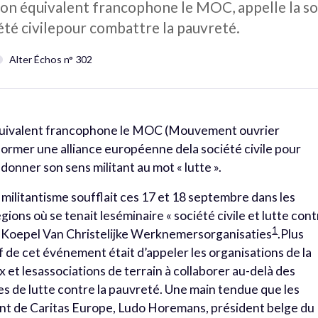
son équivalent francophone le MOC, appelle la soc
été civilepour combattre la pauvreté.
Alter Échos n° 302
équivalent francophone le MOC (Mouvement ouvrier
à former une alliance européenne dela société civile pour
onner son sens militant au mot « lutte ».
militantisme soufflait ces 17 et 18 septembre dans les
ons où se tenait leséminaire « société civile et lutte con
1
de Koepel Van Christelijke Werknemersorganisaties
.Plus
f de cet événement était d’appeler les organisations de la
ux et lesassociations de terrain à collaborer au-delà des
ues de lutte contre la pauvreté. Une main tendue que les
ent de Caritas Europe, Ludo Horemans, président belge du