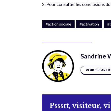
2. Pour consulter les conclusions du
#action sociale
#activation
#b
Sandrine 
VOIR SES ARTI
Pssstt, visiteur, v