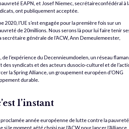
 pauvreté EAPN, et Josef Niemec, secrétaireconfédéral à l
icats, ont publiquement acceptée.
pe 2020, l’UE s’est engagée pour la première fois sur un
auvreté de 20millions. Nous serons là pour lui faire tenir se
la secrétaire générale de l’ACW, Ann Demeulemeester,
art, de l’expérience du Decennieumdoelen, un réseau flama
t des syndicats et des acteurs dusocio-culturel et de l’act
nforcer la Spring Alliance, un groupement européen d’ONG
loppement durable.
est l’instant
té proclamée année européenne de lutte contre la pauvreté
e si le moment aété choisi par l’ACW pour lancer l’Alliance.