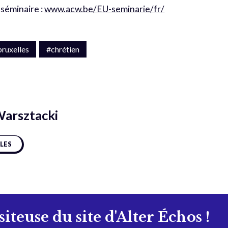
 séminaire :
www.acw.be/EU-seminarie/fr/
ruxelles
#chrétien
Warsztacki
CLES
isiteuse du site d'Alter Échos !