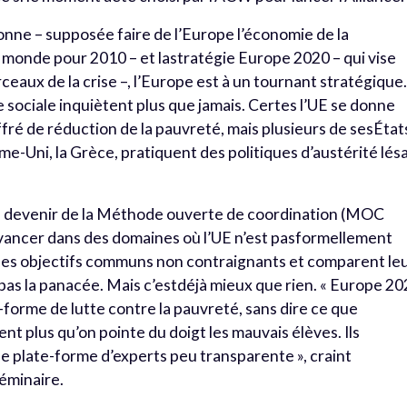
onne – supposée faire de l’Europe l’économie de la
 monde pour 2010 – et lastratégie Europe 2020 – qui vise
eaux de la crise –, l’Europe est à un tournant stratégique
 sociale inquiètent plus que jamais. Certes l’UE se donne
iffré de réduction de la pauvreté, mais plusieurs de sesÉtat
e-Uni, la Grèce, pratiquent des politiques d’austérité lés
au devenir de la Méthode ouverte de coordination (MOC
vancer dans des domaines où l’UE n’est pasformellement
des objectifs communs non contraignants et comparent le
pas la panacée. Mais c’estdéjà mieux que rien. « Europe 2
e-forme de lutte contre la pauvreté, sans dire ce que
t plus qu’on pointe du doigt les mauvais élèves. Ils
e plate-forme d’experts peu transparente », craint
éminaire.