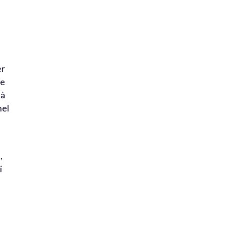
er
ce
 à
hel
,
i