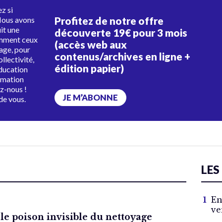
z si
Profitez de notre offre
Nous avons
uit une
découverte 19€ pour 3 mois
amment ceux
(accès web aux
tage, pour
contenus/archives en ligne +
ollectivité,
édition papier)
éducation
rmation
ez-nous !
JE M’ABONNE
de vous.
LES
En
ve
 le poison invisible du nettoyage