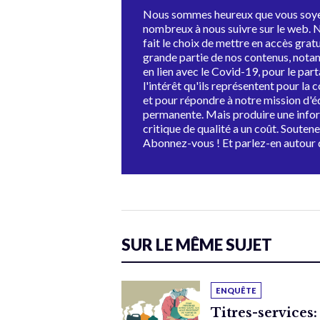
Nous sommes heureux que vous soye
nombreux à nous suivre sur le web. 
fait le choix de mettre en accès grat
grande partie de nos contenus, not
en lien avec le Covid-19, pour le par
l'intérêt qu'ils représentent pour la c
et pour répondre à notre mission d'
permanente. Mais produire une info
critique de qualité a un coût. Souten
Abonnez-vous ! Et parlez-en autour 
SUR LE MÊME SUJET
ENQUÊTE
Titres-services: