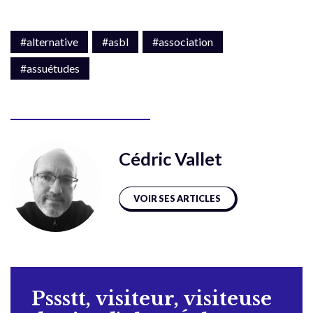
#alternative
#asbl
#association
#assuétudes
Cédric Vallet
VOIR SES ARTICLES
Pssstt, visiteur, visiteuse