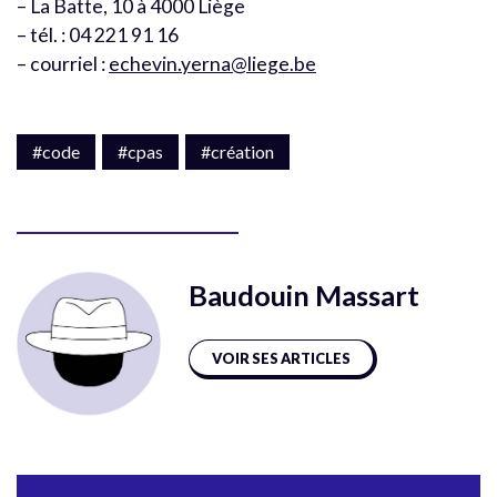
– La Batte, 10 à 4000 Liège
– tél. : 04 221 91 16
– courriel :
echevin.yerna@liege.be
#code
#cpas
#création
Baudouin Massart
VOIR SES ARTICLES