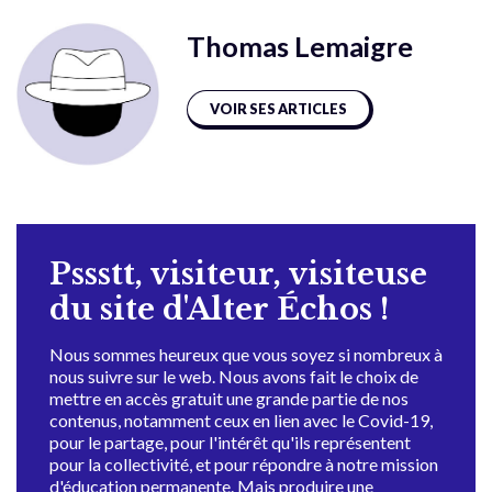
Thomas Lemaigre
VOIR SES ARTICLES
Pssstt, visiteur, visiteuse
du site d'Alter Échos !
Nous sommes heureux que vous soyez si nombreux à
nous suivre sur le web. Nous avons fait le choix de
mettre en accès gratuit une grande partie de nos
contenus, notamment ceux en lien avec le Covid-19,
pour le partage, pour l'intérêt qu'ils représentent
pour la collectivité, et pour répondre à notre mission
d'éducation permanente. Mais produire une