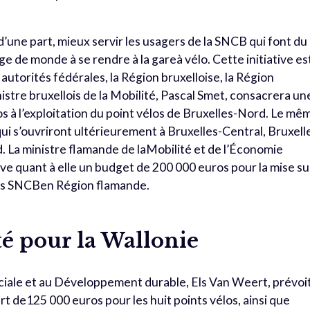
d’une part, mieux servir les usagers de la SNCB qui font du
age de monde à se rendre à la gareà vélo. Cette initiative es
s autorités fédérales, la Région bruxelloise, la Région
stre bruxellois de la Mobilité, Pascal Smet, consacrera un
 à l’exploitation du point vélos de Bruxelles-Nord. Le mê
ui s’ouvriront ultérieurement à Bruxelles-Central, Bruxell
d. La ministre flamande de laMobilité et de l’Économie
ve quant à elle un budget de 200 000 euros pour la mise su
res SNCBen Région flamande.
té pour la Wallonie
ociale et au Développement durable, Els Van Weert, prévoi
t de125 000 euros pour les huit points vélos, ainsi que