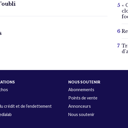
l’oubli
« 
cl
fo
Re
s
Tr
d’
CATIONS
NOUS SOUTENIR
Échos
Abonnements
s
Points de vente
u crédit et de l’endettement
Annonceurs
dialab
Nous soutenir