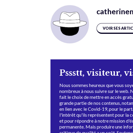
catherine
VOIR SES ARTI
Pssstt, visiteur, v
Nous sommes heureux que vous soye
nombreux à nous suivre sur le web. 
fait le choix de mettre en accès grat
grande partie de nos contenus, not
en lien avec le Covid-19, pour le par
l'intérêt qu'ils représentent pour la c
et pour répondre à notre mission d'
permanente. Mais produire une info
critique de qualité a un coût. Souten