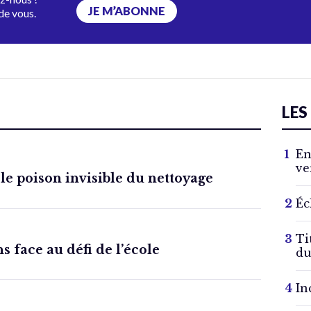
JE M’ABONNE
de vous.
LES
En
ve
 le poison invisible du nettoyage
Éc
Ti
s face au défi de l’école
du
In