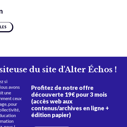
m
CLES
isiteuse du site d'Alter Échos !
z si
Profitez de notre offre
Nous avons
uit une
découverte 19€ pour 3 mois
amment ceux
(accès web aux
tage, pour
contenus/archives en ligne +
ollectivité,
édition papier)
éducation
rmation
ez-nous !