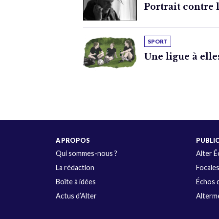
Portrait contre 
SPORT
Une ligue à elle
A PROPOS
PUBLI
Qui sommes-nous ?
Alter 
La rédaction
Focale
Boîte à idées
Échos d
Actus d’Alter
Alterme