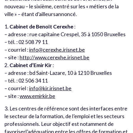
nouveau – le sixième, centré sur les « métiers de la
ville » – étant d’ailleursannoncé.
1.
Cabinet de Benoît Cerexhe
:
– adresse : rue capitaine Crespel, 35 à 1050 Bruxelles
– tél. : 02 508 79 11
– courriel :
info@cerexhe.irisnet.be
– site :
http://www.cerexhe.irisnet.be
2.
Cabinet d’Emir Kir
:
– adresse : bd Saint-Lazare, 10 à 1210 Bruxelles
– tél. : 02 506 34 11
– courriel :
info@kir.irisnet.be
– site :
www.emirkir.be
3. Les centres de référence sont des interfaces entre
le secteur de la formation, de l’emploi et les secteurs
professionnels. Leur objectif est notamment de
favoriserl’adéquation entre les offres de formation et