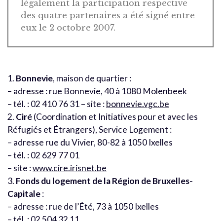
légalement la participation respective
des quatre partenaires a été signé entre
eux le 2 octobre 2007.
1.
Bonnevie
, maison de quartier :
– adresse : rue Bonnevie, 40 à 1080 Molenbeek
– tél. : 02 410 76 31 – site :
bonnevie.vgc.be
2.
Ciré
(Coordination et Initiatives pour et avec les
Réfugiés et Étrangers), Service Logement :
– adresse rue du Vivier, 80-82 à 1050 Ixelles
– tél. : 02 629 77 01
– site :
www.cire.irisnet.be
3.
Fonds du logement de la Région de Bruxelles-
Capitale
:
– adresse : rue de l’Été, 73 à 1050 Ixelles
– tél. : 02 504 32 11