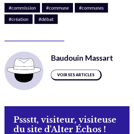
#commission
#commune
#communes
#création
#débat
Baudouin Massart
VOIR SES ARTICLES
Pssstt, visiteur, visiteuse
du site d'Alter Échos !