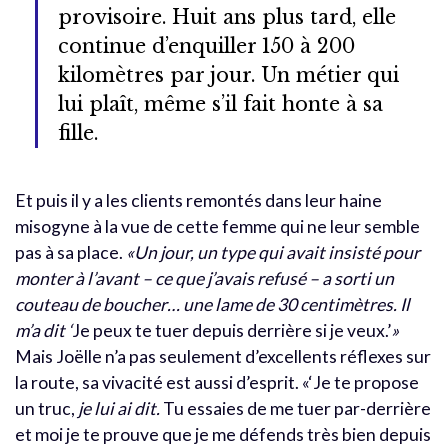
provisoire. Huit ans plus tard, elle
continue d’enquiller 150 à 200
kilomètres par jour. Un métier qui
lui plaît, même s’il fait honte à sa
fille.
Et puis il y a les clients remontés dans leur haine
misogyne à la vue de cette femme qui ne leur semble
pas à sa place.
«Un jour, un type qui avait insisté pour
monter à l’avant – ce que j’avais refusé – a sorti un
couteau de boucher… une lame de 30 centimètres. Il
m’a dit ‘
Je peux te tuer depuis derrière si je veux.’
»
Mais Joëlle n’a pas seulement d’excellents réflexes sur
la route, sa vivacité est aussi d’esprit. «‘Je te propose
un truc,
je lui ai dit.
Tu essaies de me tuer par-derrière
et moi je te prouve que je me défends très bien depuis