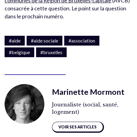
communes de la Région de Bruxelles-capitale
(AVCB)
consacrée à cette question. Le point sur la question
dans le prochain numéro.
#aide
#aide sociale
#association
#belgique
#bruxelles
Marinette Mormont
Journaliste (social, santé,
logement)
VOIR SES ARTICLES