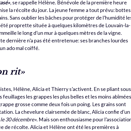
rasé»
,
se rappelle Hélène. Bénévole de la première heure
anise la récolte du jour. La jeune femme a tout prévu: bottes
ins. Sans oublier les bâches pour protéger de l’humidité le
iété proprette située à quelques kilomètres de Louvain-la-
eille le long d’un mur à quelques mètres de la vigne.
te dernière n’a pas été entretenue: ses branches lourdes
’un ado mal coiffé.
on rit»
stes, Hélène, Alicia et Thierry s’activent. En se pliant sous
s feuillages les grappes les plus belles et les moins abîmées
e grappe grosse comme deux fois un poing. Les grains sont
tation. La chevelure clairsemée de blanc, Alicia confie d’un
 le 30 décembre»
. Mais son enthousiasme pour l’associatio
née de récolte. Alicia et Hélène ont été les premières à