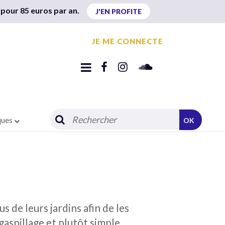
 pour 85 euros par an.
J'EN PROFITE
JE ME CONNECTE
ques
OK
s de leurs jardins afin de les
gaspillage et plutôt simple.