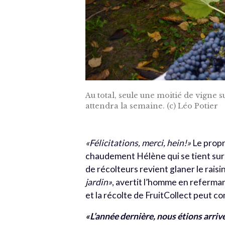
Au total, seule une moitié de vigne su
attendra la semaine. (c) Léo Potier
«Félicitations, merci, hein!»
Le propri
chaudement Hélène qui se tient sur l
de récolteurs revient glaner le raisi
jardin»
, avertit l’homme en referma
et la récolte de FruitCollect peut 
«L’année dernière, nous étions arriv