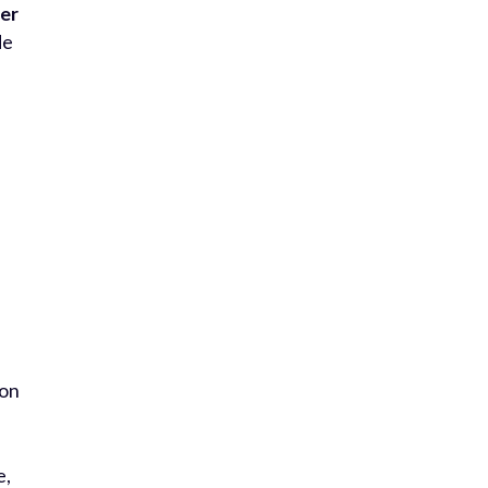
ner
de
 on
e
e,