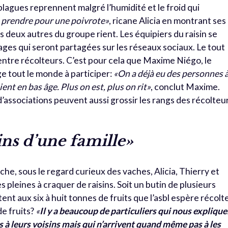
lagues reprennent malgré l’humidité et le froid qui
 prendre pour une poivrote»
, ricane Alicia en montrant ses
s deux autres du groupe rient. Les équipiers du raisin se
ages qui seront partagées sur les réseaux sociaux. Le tout
ntre récolteurs. C’est pour cela que Maxime Niégo, le
e tout le monde à participer:
«On a déjà eu des personnes 
ent en bas âge. Plus on est, plus on rit»
, conclut Maxime.
associations peuvent aussi grossir les rangs des récolteur
ins d’une famille»
che, sous le regard curieux des vaches, Alicia, Thierry et
s pleines à craquer de raisins. Soit un butin de plusieurs
utent aux six à huit tonnes de fruits que l’asbl espère récolt
de fruits?
«
Il y a beaucoup de particuliers qui nous expliqu
its à leurs voisins mais qui n’arrivent quand même pas à les