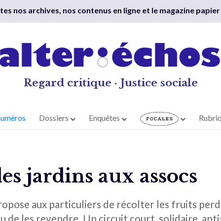
outes nos archives, nos contenus en ligne et le magazine papier
Regard critique · Justice sociale
numéros
Dossiers
Enquêtes
Rubri
des jardins aux assocs
ropose aux particuliers de récolter les fruits perdu
u de les revendre. Un circuit court, solidaire, anti