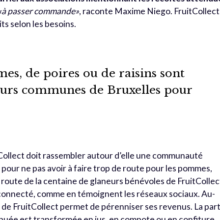
«à passer commande»
, raconte Maxime Niego. FruitCollect
its selon les besoins.
es, de poires ou de raisins sont
ieurs communes de Bruxelles pour
tCollect doit rassembler autour d’elle une communauté
pour ne pas avoir à faire trop de route pour les pommes,
 la route de la centaine de glaneurs bénévoles de FruitCollec
 connecté, comme en témoignent les réseaux sociaux. Au-
on de FruitCollect permet de pérenniser ses revenus. La par
tribuée est transformée en jus, en compote ou en confiture.