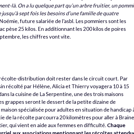
ent-là. On a lu quelque part qu’un arbre fruitier, un pomm
jusqu’à sept fois les besoins d’une famille de quatre
 Noémie, future salariée de l’asbl. Les pommiers sont les
ac pèse 25 kilos. En additionnant les 200 kilos de poires
tembre, les chiffres vont vite.
 récolte-distribution doit rester dans le circuit court. Par
in récolté par Hélène, Alicia et Thierry voyagera 10 à 15
dans la cuisine de La Serpentine, une des trois maisons
es grappes seront le dessert de la petite dizaine de
maison spécialisée pour adultes en situation de handicap 
e de la récolte parcourra 20 kilomètres pour aller à Braine
antier, qui vient en aide aux femmes en difficulté.
Chaque
urriel aux associations mentionnant les récoltes attendu