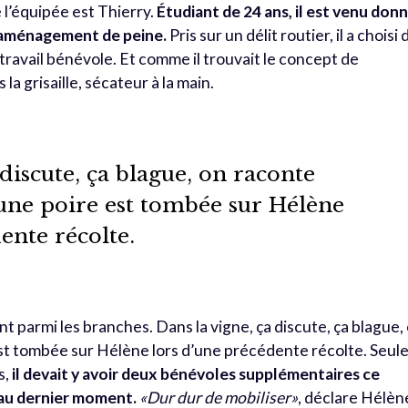
e l’équipée est Thierry.
Étudiant de 24 ans, il est venu don
n aménagement de peine.
Pris sur un délit routier, il a choisi 
ravail bénévole. Et comme il trouvait le concept de
 la grisaille, sécateur à la main.
 discute, ça blague, on raconte
une poire est tombée sur Hélène
ente récolte.
 parmi les branches. Dans la vigne, ça discute, ça blague,
st tombée sur Hélène lors d’une précédente récolte. Seul
s,
il devait y avoir deux bénévoles supplémentaires ce
 au dernier moment.
«Dur dur de mobiliser»
, déclare Hélèn