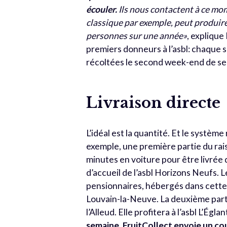
écouler.
Ils nous contactent à ce mom
classique par exemple, peut produire 
personnes sur une année»
, explique
premiers donneurs à l’asbl: chaque s
récoltées le second week-end de sep
Livraison directe
L’idéal est la quantité. Et le système
exemple, une première partie du rais
minutes en voiture pour être livrée 
d’accueil de l’asbl Horizons Neufs. L
pensionnaires, hébergés dans cette 
Louvain-la-Neuve. La deuxième parti
l’Alleud. Elle profitera à l’asbl L’Égl
semaine, FruitCollect envoie un co