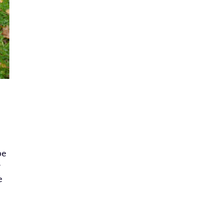
pe
u
e