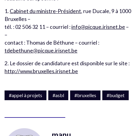
1.
Cabinet du ministre-Président
, rue Ducale, 9 à 1000
Bruxelles –
tél. : 02 506 32 11 – courriel :
info@picque.irisnet.be
–
–
contact : Thomas de Béthune – courriel :
tdebethune@picque.irisnet.be
2. Le dossier de candidature est disponible sur le site :
http://www.bruxelles.irisnet.be
#appel à projets
#asbl
#bruxelles
#budget
manu