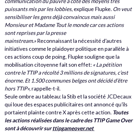
communication du pauvre à côté des moyens très
puissants mis par les lobbies
, explique Flupke.
On veut
sensibiliser les gens déjà convaincus mais aussi
Monsieur et Madame Tout le monde car ces actions
sont reprises par la presse
mainstream.»
Reconnaissant la nécessité d’autres
initiatives comme le plaidoyer politique en parallèle à
ces actions coup de poing, Flupke souligne que la
mobilisation citoyenne fait son effet:
« La pétition
contre le TTIP a récolté 3 millions de signatures, c’est
énorme. Et 1.500 communes belges ont décidé d’être
hors TTIP»,
rappelle-t-il.
Seule ombre au tableau: la Stib et la société JCDecaux
qui loue des espaces publicitaires ont annoncé qu’ils
portaient plainte contre X après cette action.
Toutes
les actions réalisées dans le cadre des TTIP Game Over
sont à découvrir sur
ttipgameover.net