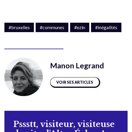
#bruxelles
#communes
#ezln
#inégalités
Manon Legrand
VOIR SES ARTICLES
Pssstt, visiteur, visiteuse