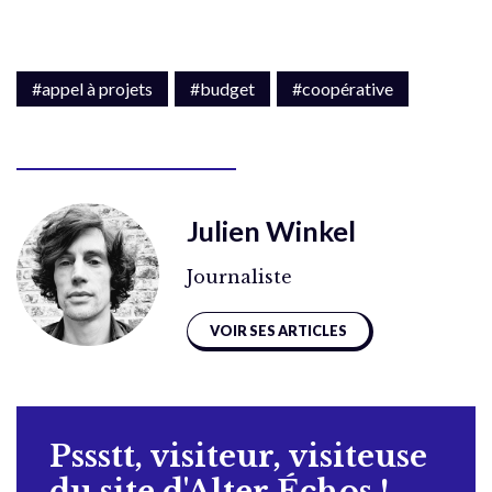
#appel à projets
#budget
#coopérative
Julien Winkel
Journaliste
VOIR SES ARTICLES
Pssstt, visiteur, visiteuse
du site d'Alter Échos !