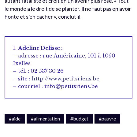
autant fataliste et croit en un avenir plus rose. « Tout
le monde a le droit de se planter. Il ne faut pas en avoir
honte et s’en cacher », conclut-il.
1.
Adeline Delisse :
– adresse : rue Américaine, 101 à 1050
Ixelles
– tél. : 02 537 30 26
– site :
http://www.petitsriens.be
– courriel : info@petitsriens.be
#aide
#alimentation
#budget
#pauvre