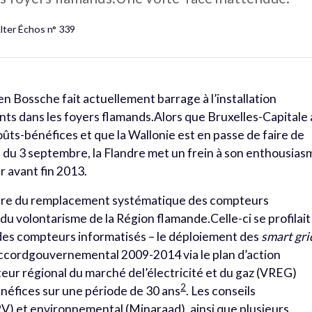
lter Échos n° 339
en Bossche fait actuellement barrage à l’installation
nts dans les foyers flamands.Alors que Bruxelles-Capitale 
coûts-bénéfices et que la Wallonie est en passe de faire de
u 3 septembre, la Flandre met un frein à son enthousias
r avant fin 2013.
ntre du remplacement systématique des compteurs
 du volontarisme de la Région flamande.Celle-ci se profilait
es compteurs informatisés – le déploiement des
smart gri
l’accordgouvernemental 2009-2014 via le plan d’action
ateur régional du marché del’électricité et du gaz (VREG)
2
néfices sur une période de 30 ans
. Les conseils
V) et environnemental (Minaraad), ainsi que plusieurs