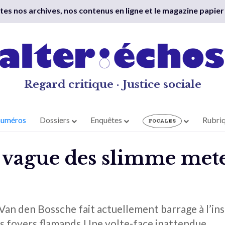
outes nos archives, nos contenus en ligne et le magazine papier
Regard critique · Justice sociale
numéros
Dossiers
Enquêtes
Rubri
a vague des slimme mete
 Van den Bossche fait actuellement barrage à l’ins
es foyers flamands.Une volte-face inattendue.