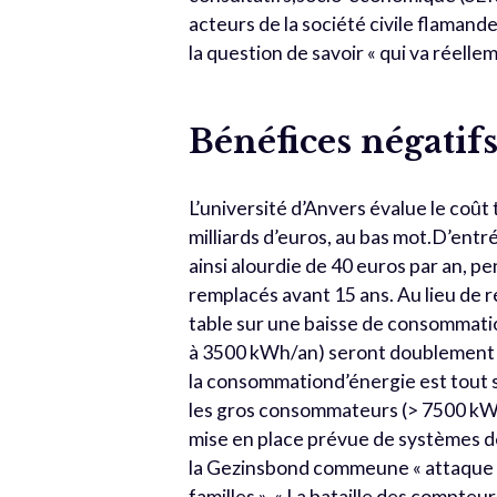
acteurs de la société civile flamand
la question de savoir « qui va réelle
Bénéfices négatif
L’université d’Anvers évalue le coût 
milliards d’euros, au bas mot.D’ent
ainsi alourdie de 40 euros par an, 
remplacés avant 15 ans. Au lieu de r
table sur une baisse de consommati
à 3500 kWh/an) seront doublement p
la consommationd’énergie est tout si
les gros consommateurs (> 7500 kW
mise en place prévue de systèmes d
la Gezinsbond commeune « attaque s
familles ». « La bataille des compteu