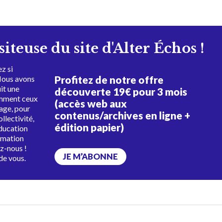
isiteuse du site d'Alter Échos !
z si
Profitez de notre offre
Nous avons
uit une
découverte 19€ pour 3 mois
amment ceux
(accès web aux
tage, pour
contenus/archives en ligne +
ollectivité,
édition papier)
éducation
rmation
ez-nous !
JE M’ABONNE
de vous.