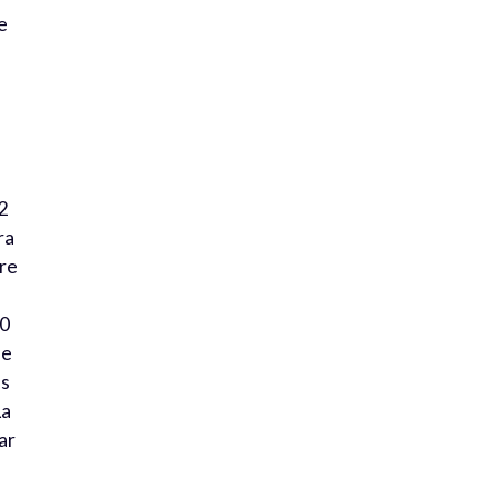
e
72
ra
tre
00
de
ls
La
ar