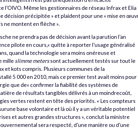
 l’OIVO. Même les gestionnaires de réseau Infrax et Elia
 décision précipitée » et plaident pour une « mise en œuv
fs ne montent en flèche ».
ssche ne prendra pas de décision avant la parution l’an
nce pilote en cours,« quitte à reporter l’usage généralisé
ans, quand la technologie sera moins onéreuse et
 mille
slimme meters
sont actuellement testés sur tout le
ux et kots compris. Plusieurs communes de la
tallé 5 000 en 2010, mais ce premier test avait moins pour
gie que de« confirmer la fiabilité des systèmes de
atière de résultats tangibles délivrés à un moindrecoût,
rgies vertes restent en tête des priorités. « Les compteurs
surune base volontaire et là où il y a un véritable potentiel
ses et autres grandes structures », conclut la ministre
d gouvernemental sera respecté, d’une manière ou d’une