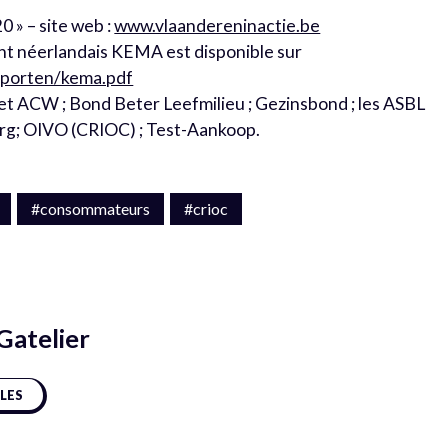
0 » – site web :
www.vlaandereninactie.be
nt néerlandais KEMA est disponible sur
apporten/kema.pdf
t ACW ; Bond Beter Leefmilieu ; Gezinsbond ; les ASBL
g; OIVO (CRIOC) ; Test-Aankoop.
#consommateurs
#crioc
atelier
CLES