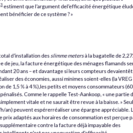
3
e
estiment que l’argument del’efficacité énergétique élud
ment bénéficier de ce système ? »
s
total d’installation des
slimme meters
à la bagatelle de 2,2
rée de jeu, la facture énergétique des ménages flamands se
pendant 20 ans – et davantage si leurs compteurs devaientê
éaliser des économies, aussi minimes soient-elles (la VREG
on de 1,5 % à 4 %),les petits et moyens consommateurs (6
énalisés. Comme le rappelle Test-Aankoop, « une partie 
mplement vitale et ne saurait être revue à la baisse. » Seu
h/an) peuvent espérerréaliser une épargne appréciable. 
e prix adaptés aux horaires de consommation est perçue p
upplémentaire contre la facture déjà impayable des
rs intelligents n’est pas unequestion d’efficacité