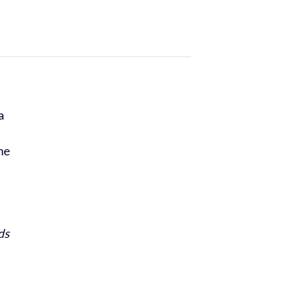
a
me
ds