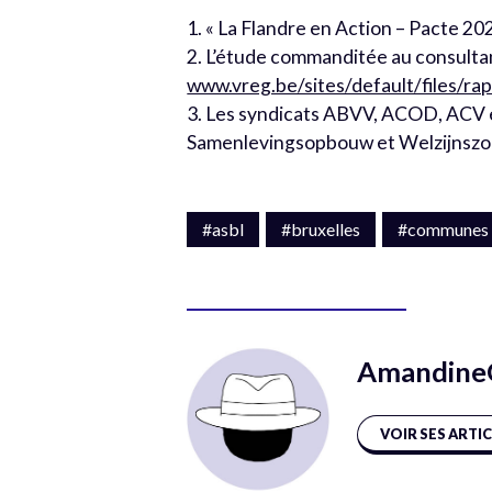
1. « La Flandre en Action – Pacte 202
2. L’étude commanditée au consulta
www.vreg.be/sites/default/files/r
3. Les syndicats ABVV, ACOD, ACV e
Samenlevingsopbouw et Welzijnszor
#asbl
#bruxelles
#communes
AmandineG
VOIR SES ARTI