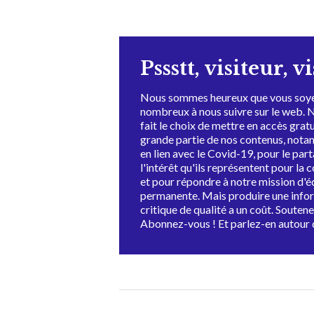
Pssstt, visiteur, v
Nous sommes heureux que vous soye
nombreux à nous suivre sur le web. 
fait le choix de mettre en accès grat
grande partie de nos contenus, not
en lien avec le Covid-19, pour le par
l'intérêt qu'ils représentent pour la c
et pour répondre à notre mission d'
permanente. Mais produire une info
critique de qualité a un coût. Souten
Abonnez-vous ! Et parlez-en autour 