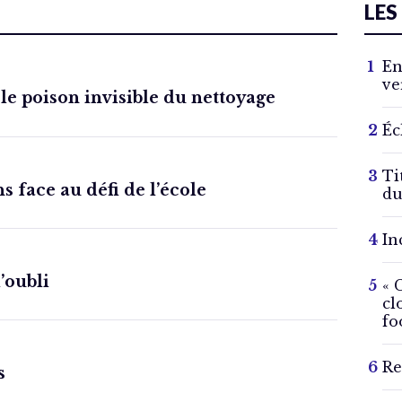
LES
En
ve
 le poison invisible du nettoyage
Éc
Ti
s face au défi de l’école
du
In
l’oubli
« 
cl
fo
Re
s