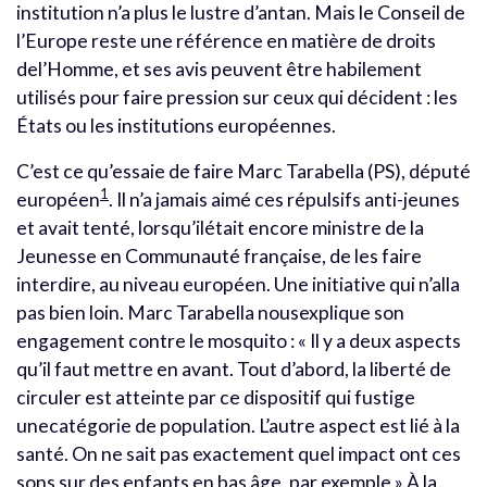
institution n’a plus le lustre d’antan. Mais le Conseil de
l’Europe reste une référence en matière de droits
del’Homme, et ses avis peuvent être habilement
utilisés pour faire pression sur ceux qui décident : les
États ou les institutions européennes.
C’est ce qu’essaie de faire Marc Tarabella (PS), député
1
européen
. Il n’a jamais aimé ces répulsifs anti-jeunes
et avait tenté, lorsqu’ilétait encore ministre de la
Jeunesse en Communauté française, de les faire
interdire, au niveau européen. Une initiative qui n’alla
pas bien loin. Marc Tarabella nousexplique son
engagement contre le mosquito : « Il y a deux aspects
qu’il faut mettre en avant. Tout d’abord, la liberté de
circuler est atteinte par ce dispositif qui fustige
unecatégorie de population. L’autre aspect est lié à la
santé. On ne sait pas exactement quel impact ont ces
sons sur des enfants en bas âge, par exemple ».À la