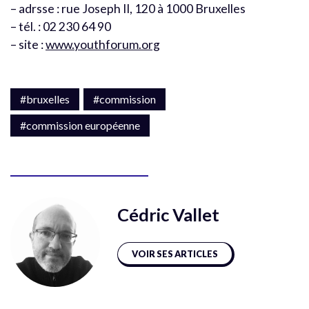
– adrsse : rue Joseph II, 120 à 1000 Bruxelles
– tél. : 02 230 64 90
– site :
www.youthforum.org
#bruxelles
#commission
#commission européenne
Cédric Vallet
VOIR SES ARTICLES