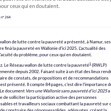
pour ceux qui en doutaient.
 n° 264
allon de lutte contre la pauvreté a présenté, à Namur, ses
 finà la pauvreté en Wallonie d’ici 2025. L’actualité des
 l’acuité du problème, pour ceux qui en doutaient.
1
 Le Réseau wallon de lutte contre la pauvreté
(RWLP)
menée depuis 2002. Faisant suite à un état des lieux rend
ntaire de constats, de propositions et de recommandations
 est présenté. Il compte 84 pages, c’est dire l’importance d
.« Le document
Vers une Wallonie sans pauvreté d’ici 2025
a
 de solliciter la participation active des personnes
sables et travailleurs sociaux combattant la pauvreté sur 
 de construire des réponsessolides, adéquates, créant la