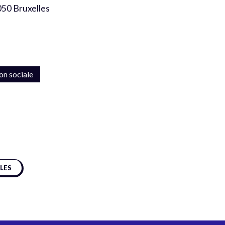
050 Bruxelles
on sociale
CLES