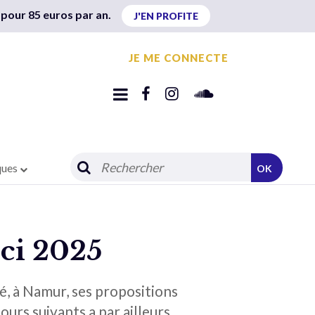
 pour 85 euros par an.
J'EN PROFITE
JE ME CONNECTE
ques
OK
ici 2025
é, à Namur, ses propositions
ours suivants a par ailleurs