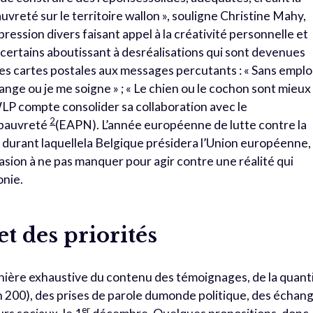
auvreté sur le territoire wallon », souligne Christine Mahy,
ession divers faisant appel à la créativité personnelle et
e, certains aboutissant à desréalisations qui sont devenues
s cartes postales aux messages percutants : « Sans emplo
mange ou je me soigne » ; « Le chien ou le cochon sont mieux
 RWLP compte consolider sa collaboration avec le
2
 pauvreté
(EAPN). L’année européenne de lutte contre la
durant laquellela Belgique présidera l’Union européenne,
casion à ne pas manquer pour agir contre une réalité qui
onie.
t des priorités
ière exhaustive du contenu des témoignages, de la quant
 200), des prises de parole dumonde politique, des échan
er