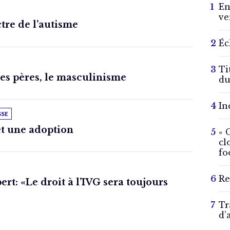
En
ve
ctre de l’autisme
Éc
Ti
des pères, le masculinisme
du
In
SSE
t une adoption
« 
cl
fo
Re
rt: «Le droit à l’IVG sera toujours
Tr
d’