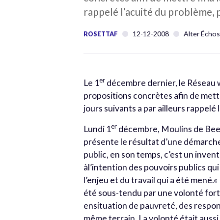
rappelé l’acuité du problème, 
12-12-2008
Alter Échos
ROSETTAF
er
Le 1
décembre dernier, le Réseau w
propositions concrètes afin de mettre
jours suivants a par ailleurs rappelé
er
Lundi 1
décembre, Moulins de Beez.
présente le résultat d’une démarche
public, en son temps, c’est un inve
àl’intention des pouvoirs publics qui
l’enjeu et du travail qui a été mené
été sous-tendu par une volonté forte
ensituation de pauvreté, des respon
même terrain. La volonté était aussi