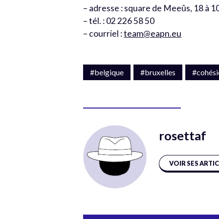
– adresse : square de Meeûs, 18 à 1
– tél. : 02 226 58 50
– courriel :
team@eapn.eu
#belgique
#bruxelles
#cohési
rosettaf
VOIR SES ARTI