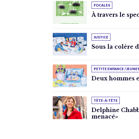
FOCALES
À travers le spe
JUSTICE
Sous la colère 
PETITE ENFANCE / JEUNE
Deux hommes e
TÊTE-À-TÊTE
Delphine Chabbe
menacé»