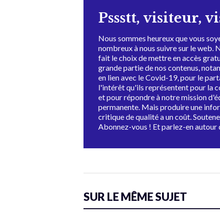
Pssstt, visiteur, v
Nous sommes heureux que vous soye
nombreux à nous suivre sur le web. 
fait le choix de mettre en accès grat
grande partie de nos contenus, not
en lien avec le Covid-19, pour le par
l'intérêt qu'ils représentent pour la c
et pour répondre à notre mission d'
permanente. Mais produire une info
critique de qualité a un coût. Souten
Abonnez-vous ! Et parlez-en autour 
SUR LE MÊME SUJET