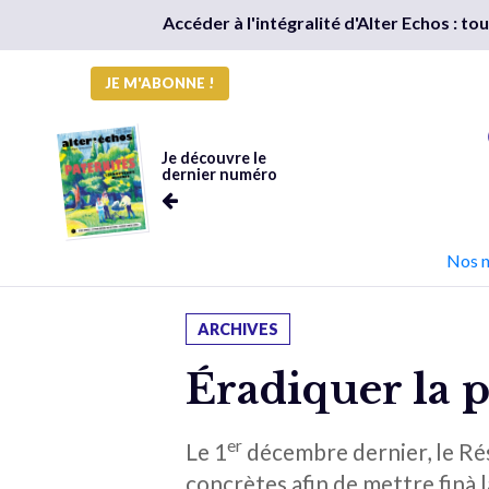
Accéder à l'intégralité d'Alter Echos : t
JE M'ABONNE !
Je découvre le
dernier numéro
Nos 
ARCHIVES
Éradiquer la p
er
Le 1
décembre dernier, le Rés
concrètes afin de mettre finà l