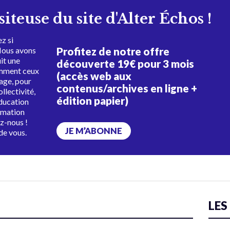
isiteuse du site d'Alter Échos !
z si
Profitez de notre offre
Nous avons
uit une
découverte 19€ pour 3 mois
amment ceux
(accès web aux
tage, pour
contenus/archives en ligne +
ollectivité,
édition papier)
éducation
rmation
ez-nous !
JE M’ABONNE
de vous.
LES