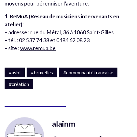
moyens pour pérenniser l’aventure.
1.
ReMuA (Réseau de musiciens intervenants en
atelier)
:
– adresse : rue du Métal, 36 à 1060 Saint-Gilles
– tél. : 02 537 74 38 et 0484 62 08 23
– site :
www.remua.be
#asbl
#bruxelles
#communauté française
#création
alainm