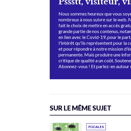
Pssstt, visiteur, v
Nous sommes heureux que vous soye
nombreux à nous suivre sur le web. 
fait le choix de mettre en accès grat
grande partie de nos contenus, not
en lien avec le Covid-19, pour le par
l'intérêt qu'ils représentent pour la c
et pour répondre à notre mission d'
permanente. Mais produire une info
critique de qualité a un coût. Souten
Abonnez-vous ! Et parlez-en autour 
SUR LE MÊME SUJET
FOCALES