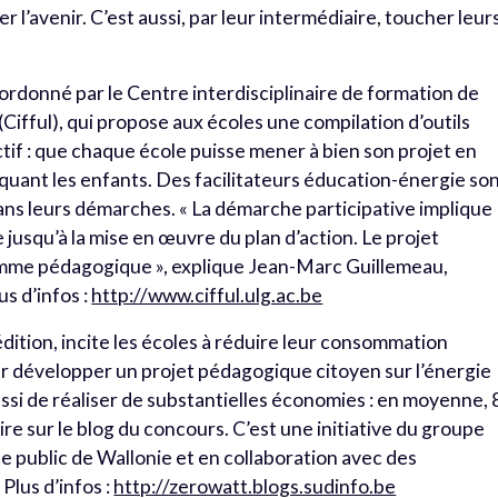
er l’avenir. C’est aussi, par leur intermédiaire, toucher leur
ordonné par le Centre interdisciplinaire de formation de
(Cifful), qui propose aux écoles une compilation d’outils
tif : que chaque école puisse mener à bien son projet en
iquant les enfants. Des facilitateurs éducation-énergie so
dans leurs démarches. « La démarche participative implique
 jusqu’à la mise en œuvre du plan d’action. Le projet
ramme pédagogique », explique Jean-Marc Guillemeau,
us d’infos :
http://www.cifful.ulg.ac.be
édition, incite les écoles à réduire leur consommation
r développer un projet pédagogique citoyen sur l’énergie
ssi de réaliser de substantielles économies : en moyenne, 
lire sur le blog du concours. C’est une initiative du groupe
e public de Wallonie et en collaboration avec des
 Plus d’infos :
http://zerowatt.blogs.sudinfo.be