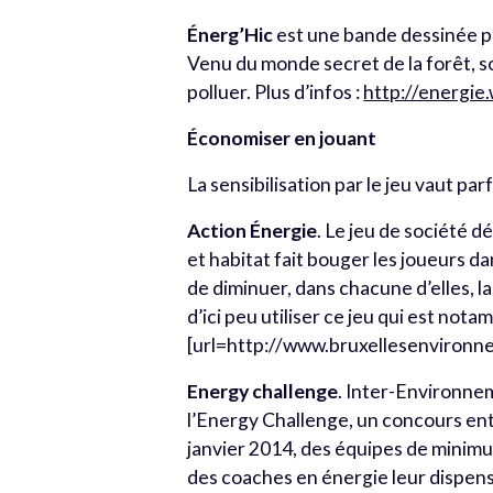
Énerg’Hic
est une bande dessinée pu
Venu du monde secret de la forêt, 
polluer. Plus d’infos :
http://energie
Économiser en jouant
La sensibilisation par le jeu vaut pa
Action Énergie
. Le jeu de société d
et habitat fait bouger les joueurs d
de diminuer, dans chacune d’elles,
d’ici peu utiliser ce jeu qui est not
[url=http://www.bruxellesenvironn
Energy challenge
. Inter-Environne
l’Energy Challenge, un concours ent
janvier 2014, des équipes de minimum
des coaches en énergie leur dispens