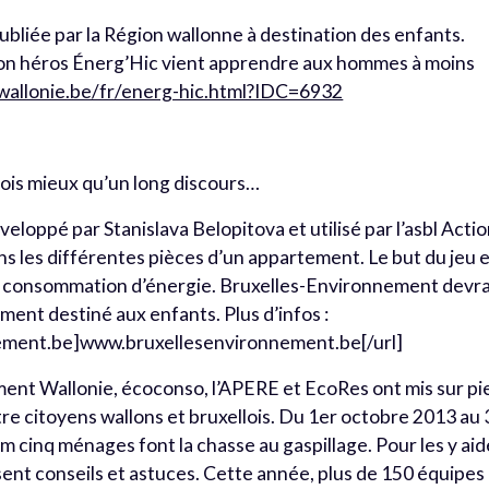
bliée par la Région wallonne à destination des enfants.
son héros Énerg’Hic vient apprendre aux hommes à moins
.wallonie.be/fr/energ-hic.html?IDC=6932
rfois mieux qu’un long discours…
éveloppé par Stanislava Belopitova et utilisé par l’asbl Acti
ans les différentes pièces d’un appartement. Le but du jeu 
 la consommation d’énergie. Bruxelles-Environnement devra
amment destiné aux enfants. Plus d’infos :
ement.be]www.bruxellesenvironnement.be[/url]
ment Wallonie, écoconso, l’APERE et EcoRes ont mis sur pi
re citoyens wallons et bruxellois. Du 1er octobre 2013 au 
 cinq ménages font la chasse au gaspillage. Pour les y aid
ent conseils et astuces. Cette année, plus de 150 équipes