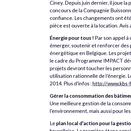
Ciney. Depuis juin dernier, il joue l
concours de la Compagnie Buissonniè
confiance. Les changements ont été
pièce est ouverte à la location. Avis
Énergie pour tous !
Par son appel à 
émerger, soutenir et renforcer des p
énergétique en Belgique. Les proje
le cadre du Programme IMPACT déve
projets devront toucher les personn
utilisation rationnelle de l’énergie
2014. Plus d’infos :
http://www.kbs-
Gérer la consommation des bâtimen
Une meilleure gestion de la consomm
l’environnement, mais aussi pour les
Le
plan local d’action pour la gest
bruxelloise. La première étape consi