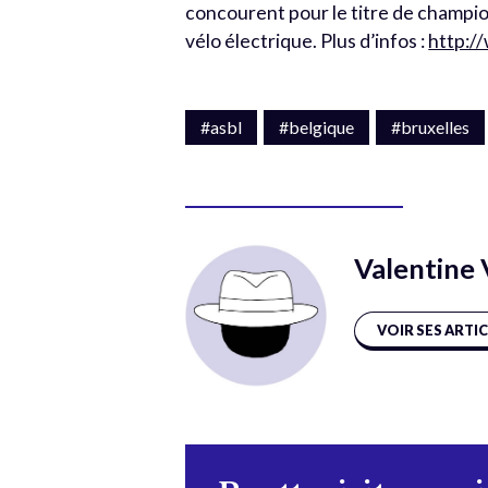
concourent pour le titre de champi
vélo électrique. Plus d’infos :
http:/
#asbl
#belgique
#bruxelles
Valentine
VOIR SES ARTI