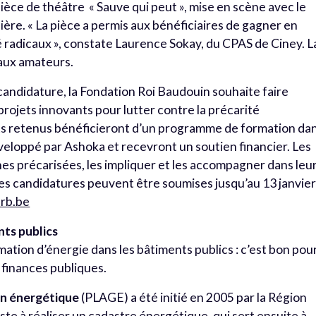
a pièce de théâtre « Sauve qui peut », mise en scène avec le
re. « La pièce a permis aux bénéficiaires de gagner en
 radicaux », constate Laurence Sokay, du CPAS de Ciney. L
 aux amateurs.
candidature, la Fondation Roi Baudouin souhaite faire
rojets innovants pour lutter contre la précarité
ts retenus bénéficieront d’un programme de formation da
loppé par Ashoka et recevront un soutien financier. Les
es précarisées, les impliquer et les accompagner dans leu
. Les candidatures peuvent être soumises jusqu’au 13 janvie
frb.be
ts publics
ation d’énergie dans les bâtiments publics : c’est bon pou
 finances publiques.
ion énergétique
(PLAGE) a été initié en 2005 par la Région
ste à réaliser un cadastre énergétique, qui sert ensuite à