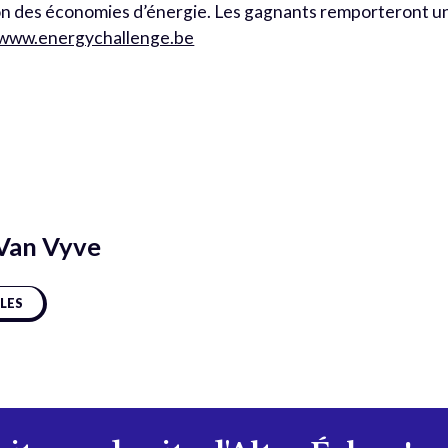
on des économies d’énergie. Les gagnants remporteront u
/www.energychallenge.be
 Van Vyve
CLES