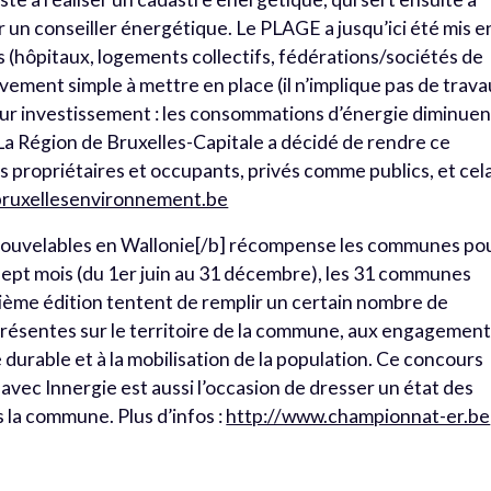
ar un conseiller énergétique. Le PLAGE a jusqu’ici été mis e
(hôpitaux, logements collectifs, fédérations/sociétés de
vement simple à mettre en place (il n’implique pas de trav
r sur investissement : les consommations d’énergie diminuen
 La Région de Bruxelles-Capitale a décidé de rendre ce
 propriétaires et occupants, privés comme publics, et cel
bruxellesenvironnement.be
nouvelables en Wallonie[/b] récompense les communes po
sept mois (du 1er juin au 31 décembre), les 31 communes
ième édition tentent de remplir un certain nombre de
 présentes sur le territoire de la commune, aux engagemen
durable et à la mobilisation de la population. Ce concours
avec Innergie est aussi l’occasion de dresser un état des
ns la commune. Plus d’infos :
http://www.championnat-er.be