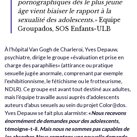
pornographiques dès le plus jeune
âge vient biaiser le rapport à la
sexualité des adolescents.»
Equipe
Groupados, SOS Enfants-ULB
À l’hôpital Van Gogh de Charleroi, Yves Depauw,
psychiatre, dirige le groupe «évaluation et prise en
charge des paraphilies» (attirance ou pratique
sexuelle jugée anormale, comprenant par exemple
l’exhibitionnisme, le fétichisme ou le frotteurisme,
NDLR). Ce groupe est avant tout destiné aux adultes,
mais l’équipe travaille aussi auprès d’adolescents
auteurs d’abus sexuels au sein du projet Color@dos.
Yves Depauw se fait plus alarmiste:
«
Nous recevons
énormément de demandes pour des adolescents,
témoigne-t-il
. Mais nous ne sommes pas capables de
les absorber. Nous comptons une nouvelle demande