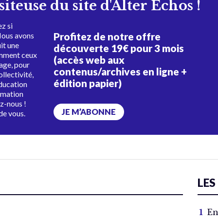
isiteuse du site d'Alter Échos !
z si
Profitez de notre offre
Nous avons
uit une
découverte 19€ pour 3 mois
amment ceux
(accès web aux
tage, pour
contenus/archives en ligne +
ollectivité,
édition papier)
éducation
rmation
ez-nous !
JE M’ABONNE
de vous.
LES
En