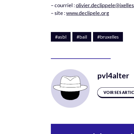
– courriel :
olivier.declippele@ixelle
– site :
www.declipele.org
#asbl
#bail
#bruxelles
pvl4alter
VOIR SES ARTI