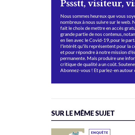
Pssstt, visiteur, v
Nous sommes heureux que vous soye
nombreux à nous suivre sur le web. 
fait le choix de mettre en accès grat
grande partie de nos contenus, not
en lien avec le Covid-19, pour le par
l'intérêt qu'ils représentent pour la c
et pour répondre à notre mission d'
permanente. Mais produire une info
critique de qualité a un coût. Souten
Abonnez-vous ! Et parlez-en autour 
SUR LE MÊME SUJET
ENQUÊTE