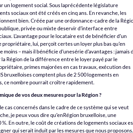
ur un logement social. Sous laprécédente législature
ents sociaux ont été créés en cinq ans. En revanche, les
ionnent bien. Créée par une ordonnance-cadre de la Régi
publique, privée ou mixte deservir d’interface entre
ciaux. L’avantage pour le locataire est de bénéficier d’un
propriétaire, lui, perçoit certes un loyer plus bas qu’en
 moins – mais il bénéficie d’unesérie d’avantages : jamais 
la Région de la différence entre le loyer payé par le
ropriétaire, primes majorées en cas travaux, exécution des
s AIS bruxelloises comptent plus de 2 500 logements en
, ce nombre pourrait croître rapidement.
mique de vos deux mesures pour la Région ?
e cas concernés dans le cadre de ce système qui se veut
anche, je peux vous dire qu’enRégion bruxelloise, une
0 %. En outre, le coût de créations de logements sociaux es
ner qui serait induit par les mesures que nous proposons