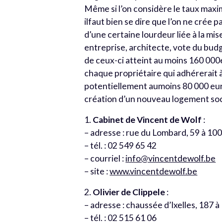
Même si l’on considère le taux maxim
ilfaut bien se dire que l’on ne crée 
d’une certaine lourdeur liée à la mi
entreprise, architecte, vote du budg
de ceux-ci atteint au moins 160 000e
chaque propriétaire qui adhérerait 
potentiellement aumoins 80 000 euro
création d’un nouveau logement socia
1.
Cabinet de Vincent de Wolf
:
– adresse : rue du Lombard, 59 à 10
– tél. : 02 549 65 42
– courriel :
info@vincentdewolf.be
– site :
www.vincentdewolf.be
2.
Olivier de Clippele
:
– adresse : chaussée d’Ixelles, 187 
– tél. : 02 515 61 06