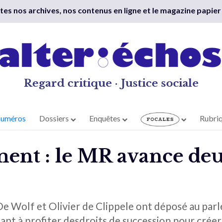
outes nos archives, nos contenus en ligne et le magazine papier
Regard critique · Justice sociale
numéros
Dossiers
Enquêtes
Rubri
ment : le MR avance de
De Wolf et Olivier de Clippele ont déposé au par
nt à profiter desdroits de succession pour créer