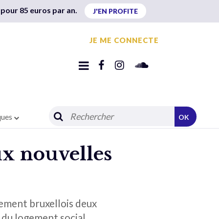
 pour 85 euros par an.
J'EN PROFITE
JE ME CONNECTE
ques
OK
ux nouvelles
lement bruxellois deux
 du logement social.