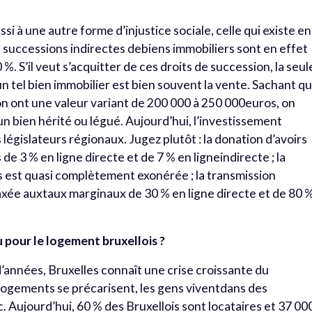
i à une autre forme d’injustice sociale, celle qui existe en
s successions indirectes debiens immobiliers sont en effet
. S’il veut s’acquitter de ces droits de succession, la seul
’un tel bien immobilier est bien souvent la vente. Sachant q
ion ont une valeur variant de 200 000 à 250 000euros, on
’un bien hérité ou légué. Aujourd’hui, l’investissement
 législateurs régionaux. Jugez plutôt : la donation d’avoirs
de 3 % en ligne directe et de 7 % en ligneindirecte ; la
es est quasi complètement exonérée ; la transmission
axée auxtaux marginaux de 30 % en ligne directe et de 80 
u pour le logement bruxellois ?
’années, Bruxelles connaît une crise croissante du
logements se précarisent, les gens viventdans des
 Aujourd’hui, 60 % des Bruxellois sont locataires et 37 00