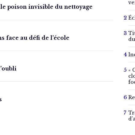
ve
 le poison invisible du nettoyage
Éc
Ti
s face au défi de l’école
du
In
l’oubli
« 
cl
fo
Re
s
Tr
d’