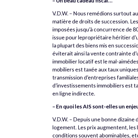
– Un beau cadeau fiscal…
V.D.W. – Nous remédions surtout auss
matière de droits de succession. Le
imposées jusqu’à concurrence de 80 %
issue pour lepropriétaire héritier d
la plupart des biens mis en success
éviterait ainsi la vente contrainte d
immobilier locatif est le mal-aimédes
mobiliers est taxée aux taux uniques 
transmission d’entreprises familial
d’investissements immobiliers est t
en ligne indirecte.
– En quoi les AIS sont-elles un enje
V.D.W. – Depuis une bonne dizaine d
logement. Les prix augmentent, les 
conditions souvent abominables, etc.