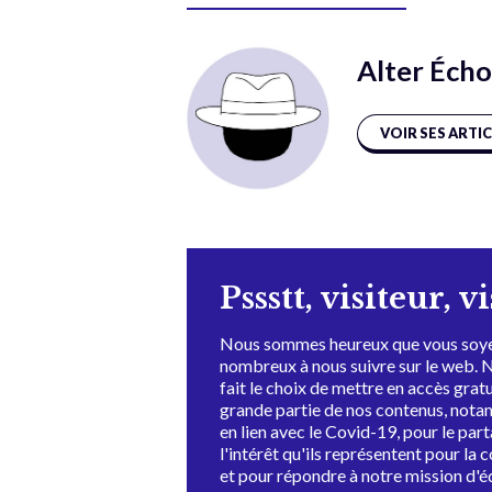
Alter Écho
VOIR SES ARTI
Pssstt, visiteur, v
Nous sommes heureux que vous soye
nombreux à nous suivre sur le web. 
fait le choix de mettre en accès grat
grande partie de nos contenus, not
en lien avec le Covid-19, pour le par
l'intérêt qu'ils représentent pour la c
et pour répondre à notre mission d'