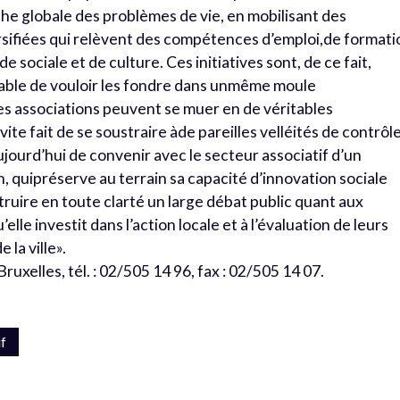
che globale des problèmes de vie, en mobilisant des
rsifiées qui relèvent des compétences d’emploi,de formati
 sociale et de culture. Ces initiatives sont, de ce fait,
eable de vouloir les fondre dans unmême moule
es associations peuvent se muer en de véritables
vite fait de se soustraire àde pareilles velléités de contrôl
aujourd’hui de convenir avec le secteur associatif d’un
 quipréserve au terrain sa capacité d’innovation sociale
truire en toute clarté un large débat public quant aux
le investit dans l’action locale et à l’évaluation de leurs
 la ville».
uxelles, tél. : 02/505 14 96, fax : 02/505 14 07.
if