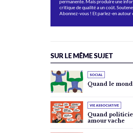
permanente. Mais produire une info
critique de qualité a un coût. Souten
Abonnez-vous ! Et parlez-en autour 
SUR LE MÊME SUJET
SOCIAL
Quand le monde 
VIE ASSOCIATIVE
Quand politicie
amour vache