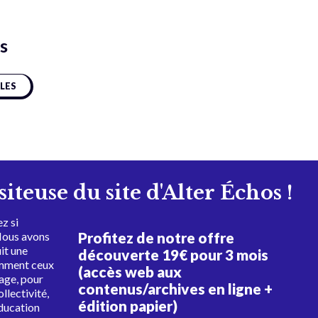
s
CLES
isiteuse du site d'Alter Échos !
z si
Profitez de notre offre
Nous avons
uit une
découverte 19€ pour 3 mois
amment ceux
(accès web aux
tage, pour
contenus/archives en ligne +
ollectivité,
édition papier)
éducation