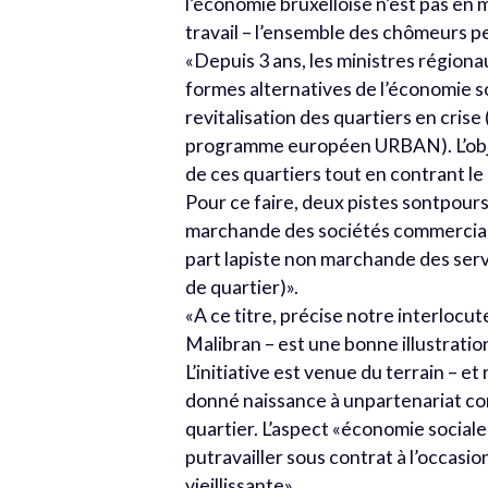
l’économie bruxelloise n’est pas en
travail – l’ensemble des chômeurs pe
«Depuis 3 ans, les ministres régiona
formes alternatives de l’économie so
revitalisation des quartiers en crise (
programme européen URBAN). L’objec
de ces quartiers tout en contrant l
Pour ce faire, deux pistes sontpoursui
marchande des sociétés commerciales 
part lapiste non marchande des servi
de quartier)».
«A ce titre, précise notre interlocut
Malibran – est une bonne illustrati
L’initiative est venue du terrain – et 
donné naissance à unpartenariat co
quartier. L’aspect «économie social
putravailler sous contrat à l’occas
vieillissante».