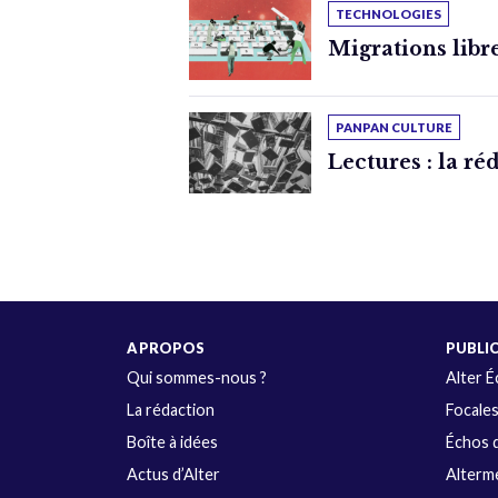
TECHNOLOGIES
Migrations libr
PANPAN CULTURE
Lectures : la ré
A PROPOS
PUBLI
Qui sommes-nous ?
Alter 
La rédaction
Focale
Boîte à idées
Échos d
Actus d’Alter
Alterme