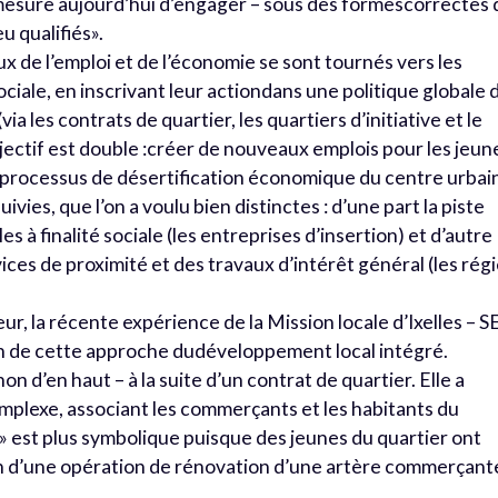
 mesure aujourd’hui d’engager – sous des formescorrectes 
u qualifiés».
ux de l’emploi et de l’économie se sont tournés vers les
ciale, en inscrivant leur actiondans une politique globale 
via les contrats de quartier, les quartiers d’initiative et le
tif est double :créer de nouveaux emplois pour les jeun
e processus de désertification économique du centre urbai
vies, que l’on a voulu bien distinctes : d’une part la piste
à finalité sociale (les entreprises d’insertion) et d’autre
ces de proximité et des travaux d’intérêt général (les rég
eur, la récente expérience de la Mission locale d’Ixelles – 
on de cette approche dudéveloppement local intégré.
non d’en haut – à la suite d’un contrat de quartier. Elle a
mplexe, associant les commerçants et les habitants du
e» est plus symbolique puisque des jeunes du quartier ont
ion d’une opération de rénovation d’une artère commerçant