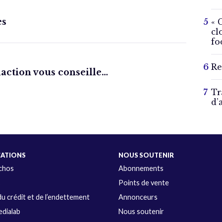
es
« 
cl
fo
Re
daction vous conseille…
Tr
d’
CATIONS
NOUS SOUTENIR
Échos
Abonnements
s
Points de vente
u crédit et de l’endettement
Annonceurs
dialab
Nous soutenir