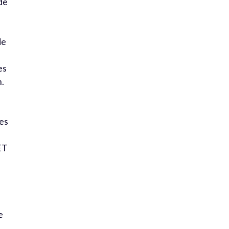
de
de
es
n.
ies
SET
e