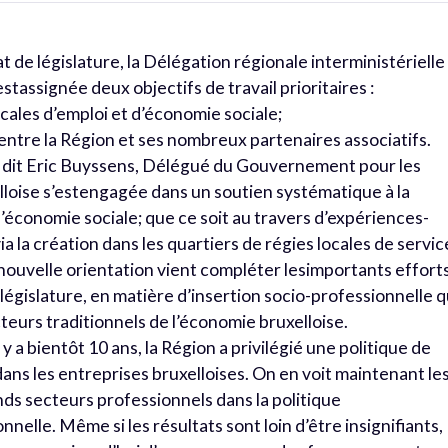
 de législature, la Délégation régionale interministérielle
stassignée deux objectifs de travail prioritaires :
locales d’emploi et d’économie sociale;
entre la Région et ses nombreux partenaires associatifs.
us dit Eric Buyssens, Délégué du Gouvernement pour les
elloise s’estengagée dans un soutien systématique à la
’économie sociale; que ce soit au travers d’expériences-
ia la création dans les quartiers de régies locales de servic
e nouvelle orientation vient compléter lesimportants efforts
égislature, en matière d’insertion socio-professionnelle q
teurs traditionnels de l’économie bruxelloise.
 y a bientôt 10 ans, la Région a privilégié une politique de
ans les entreprises bruxelloises. On en voit maintenant le
ands secteurs professionnels dans la politique
nelle. Même si les résultats sont loin d’être insignifiants,