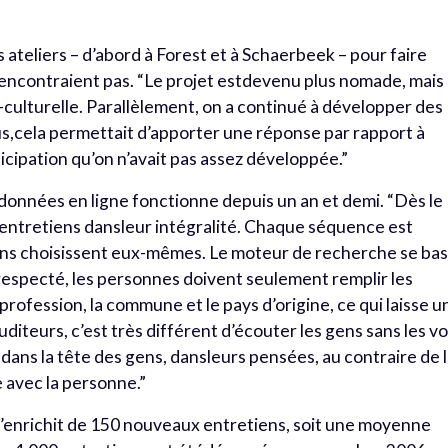
ateliers – d’abord à Forest et à Schaerbeek – pour faire
encontraient pas. “Le projet estdevenu plus nomade, mais i
-culturelle. Parallèlement, on a continué à développer des
lus,cela permettait d’apporter une réponse par rapport à
icipation qu’on n’avait pas assez développée.”
e données en ligne fonctionne depuis un an et demi. “Dès le
 entretiens dansleur intégralité. Chaque séquence est
gens choisissent eux-mêmes. Le moteur de recherche se ba
 respecté, les personnes doivent seulement remplir les
a profession, la commune et le pays d’origine, ce qui laisse u
uditeurs, c’est très différent d’écouter les gens sans les voi
ans la tête des gens, dansleurs pensées, au contraire de 
 avec la personne.”
’enrichit de 150 nouveaux entretiens, soit une moyenne