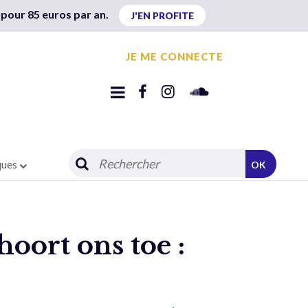
 pour 85 euros par an.
J'EN PROFITE
JE ME CONNECTE
ques
OK
oort ons toe :