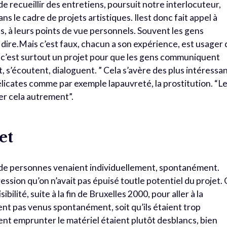
 de recueillir des entretiens, poursuit notre interlocuteur,
ans le cadre de projets artistiques. Ilest donc fait appel à
s, à leurs points de vue personnels. Souvent les gens
à dire.Mais c’est faux, chacun a son expérience, est usager
ait, c’est surtout un projet pour que les gens communiquent
, s’écoutent, dialoguent. ” Cela s’avère des plus intéressa
licates comme par exemple lapauvreté, la prostitution. “L
r cela autrement”.
et
de personnes venaient individuellement, spontanément.
ression qu’on n’avait pas épuisé toutle potentiel du projet.
sibilité, suite à la fin de Bruxelles 2000, pour aller à la
ient pas venus spontanément, soit qu’ils étaient trop
ent emprunter le matériel étaient plutôt desblancs, bien