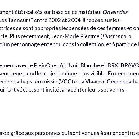
ment été réalisés sur base de ce matériau.
On est des
es Tanneurs” entre 2002 et 2004. Il repose sur les
trices se sont appropriés lespensées de ces femmes et o
tacle. Plus récemment, Jean-Marie Piemme (
L’Instant
à la
d’un personnage entendu dans la collection, et à partir de l
ement avec le PleinOpenAir, Nuit Blanche et BRXLBRAVO
ssembleurs rend le projet toujours plus visible. En cemomen
e Gemeenschapscommissie (VGC) et la Vlaamse Gemeensch
ui l’ont vécue, sont invitésà raconter leurs souvenirs.
urée grâce aux personnes qui sont venues à sa rencontre e