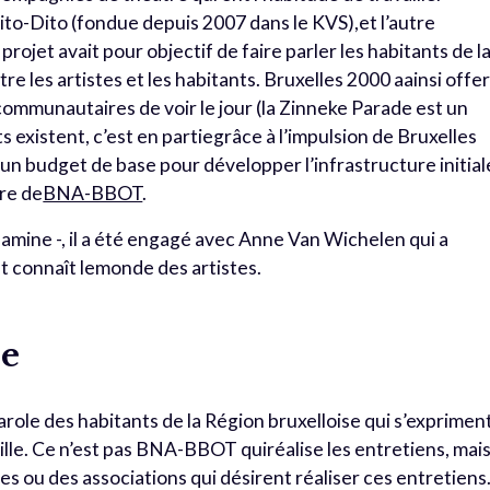
to-Dito (fondue depuis 2007 dans le KVS),et l’autre
ojet avait pour objectif de faire parler les habitants de l
ntre les artistes et les habitants. Bruxelles 2000 aainsi offe
communautaires de voir le jour (la Zinneke Parade est un
ts existent, c’est en partiegrâce à l’impulsion de Bruxelles
un budget de base pour développer l’infrastructure initial
ire de
BNA-BBOT
.
samine -, il a été engagé avec Anne Van Wichelen qui a
et connaît lemonde des artistes.
le
 parole des habitants de la Région bruxelloise qui s’exprimen
 ville. Ce n’est pas BNA-BBOT quiréalise les entretiens, mai
es ou des associations qui désirent réaliser ces entretiens