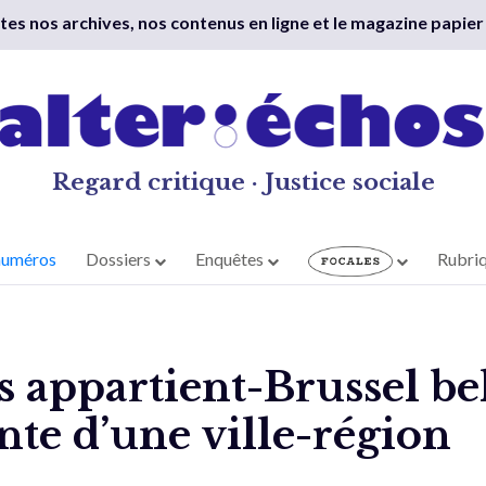
outes nos archives, nos contenus en ligne et le magazine papier
Regard critique · Justice sociale
numéros
Dossiers
Enquêtes
Rubri
 appartient-Brussel beh
te d’une ville-région