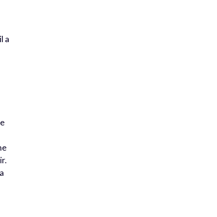
l a
se
ne
r.
la