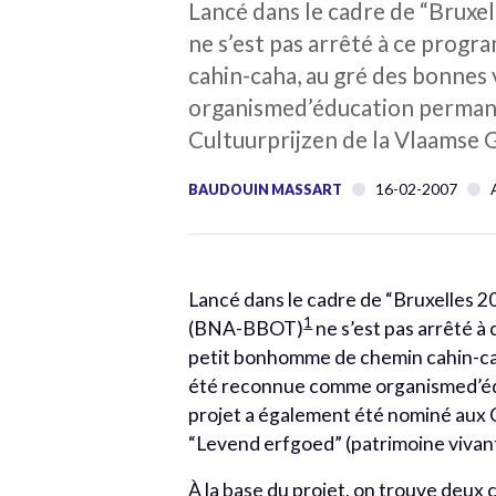
Lancé dans le cadre de “Bruxe
ne s’est pas arrêté à ce prog
cahin-caha, au gré des bonnes 
organismed’éducation permane
Cultuurprijzen de la Vlaamse 
16-02-2007
BAUDOUIN MASSART
Lancé dans le cadre de “Bruxelles 2
1
(BNA-BBOT)
ne s’est pas arrêté à
petit bonhomme de chemin cahin-caha,
été reconnue comme organismed’éd
projet a également été nominé aux 
“Levend erfgoed” (patrimoine vivant
À la base du projet, on trouve deux 