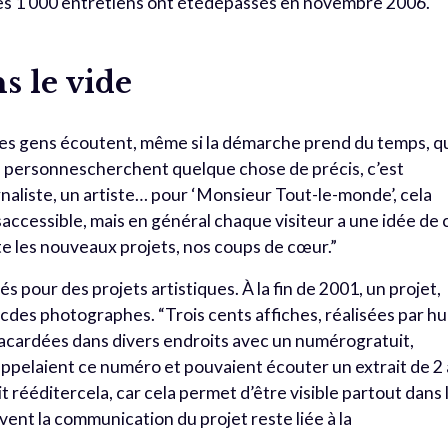
. Les 1 000 entretiens ont étédépassés en novembre 2006.
s le vide
e. Les gens écoutent, même si la démarche prend du temps, qu
des personnescherchent quelque chose de précis, c’est
rnaliste, un artiste… pour ‘Monsieur Tout-le-monde’, cela
accessible, mais en général chaque visiteur a une idée de 
e les nouveaux projets, nos coups de cœur.”
s pour des projets artistiques. À la fin de 2001, un projet,
cdes photographes. “Trois cents affiches, réalisées par hu
lacardées dans divers endroits avec un numérogratuit,
ppelaient ce numéro et pouvaient écouter un extrait de 2 
 rééditercela, car cela permet d’être visible partout dans 
ouvent la communication du projet reste liée à la