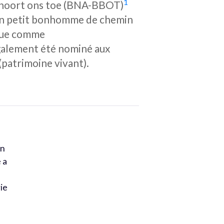
1
 behoort ons toe (BNA-BBOT)
 son petit bonhomme de chemin
nnue comme
galement été nominé aux
patrimoine vivant).
on
 a
ie