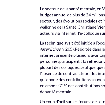
Le secteur de la santé mentale, en W
budget annuel de plus de 24 millions
secteur, des évolutions sociales et i
wallonne de la Santé,Christiane Vien
acteurs via internet : l’e-colloque su
La technique avait été initiée à l’oc
Alter Échos
n°205).Rééditée dans le 
internet présente plusieurs avantag
personnesparticipent à la réflexion 
plupart des colloques, seul quelques
l’absence de contradicteurs, les in
qui donne des contributions souven
en amont : 71% des contributions son
de santé mentale.
Un coup d’oeil sur les forums de l’e