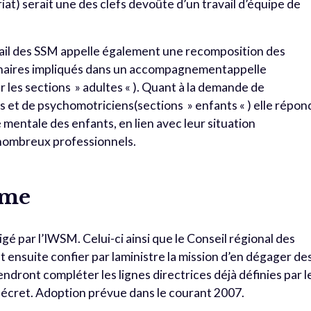
iat) serait une des clefs devoûte d’un travail d’équipe de
vail des SSM appelle également une recomposition des
tenaires impliqués dans un accompagnementappelle
ur les sections » adultes « ). Quant à la demande de
s et de psychomotriciens(sections » enfants « ) elle répon
 mentale des enfants, en lien avec leur situation
nombreux professionnels.
mme
igé par l’IWSM. Celui-ci ainsi que le Conseil régional des
 ensuite confier par laministre la mission d’en dégager de
dront compléter les lignes directrices déjà définies par l
décret. Adoption prévue dans le courant 2007.