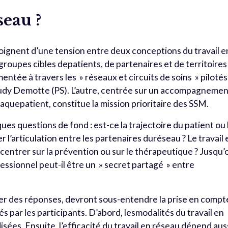
seau ?
moignent d’une tension entre deux conceptions du travail e
groupes cibles depatients, de partenaires et de territoires
entée à travers les » réseaux et circuits de soins » pilotés
 Rudy Demotte (PS). L’autre, centrée sur un accompagneme
haquepatient, constitue la mission prioritaire des SSM.
ues questions de fond : est-ce la trajectoire du patient ou 
 l’articulation entre les partenaires duréseau ? Le travail 
ncentrer sur la prévention ou sur le thérapeutique ? Jusqu’
fessionnel peut-il être un » secret partagé » entre
ver des réponses, devront sous-entendre la prise en compt
 par les participants. D’abord, lesmodalités du travail en
sées. Ensuite, l’efficacité du travail en réseau dépend aus