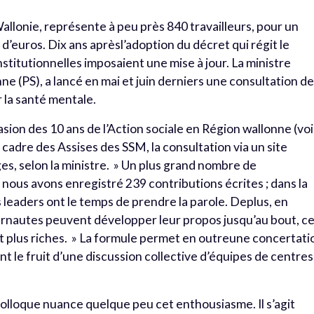
allonie, représente à peu près 840 travailleurs, pour un
 d’euros. Dix ans aprèsl’adoption du décret qui régit le
nstitutionnelles imposaient une mise à jour. La ministre
ne (PS), a lancé en mai et juin derniers une consultation d
r la santé mentale.
casion des 10 ans de l’Action sociale en Région wallonne (voi
cadre des Assises des SSM, la consultation via un site
es, selon la ministre. » Un plus grand nombre de
: nous avons enregistré 239 contributions écrites ; dans la
 leaders ont le temps de prendre la parole. Deplus, en
ternautes peuvent développer leur propos jusqu’au bout, c
t plus riches. » La formule permet en outreune concertati
t le fruit d’une discussion collective d’équipes de centres
-colloque nuance quelque peu cet enthousiasme. Il s’agit