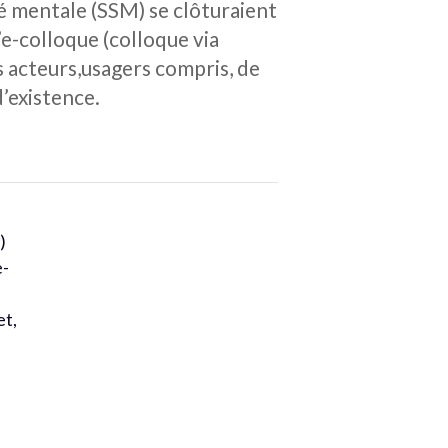
nté mentale (SSM) se clôturaient
’e-colloque (colloque via
es acteurs,usagers compris, de
d’existence.
)
e-
et,