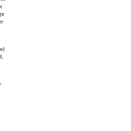
nc
age
er
(e)
l,
r
e