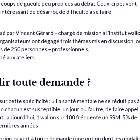
e coups de gueule peu propices au débat.Ceux-ci peuvent
ntéressant de désarroi, de difficulté à se faire
é par Vincent Gérard – chargé de mission à l’Institut wall
rganisateurs ont dégagé trois thèmes mis en discussion lo
ès de 250 personnes – professionnels,
pé aux ateliers.
ir toute demande ?
 sur cette spécificité : » La santé mentale ne se réduit pas à
 chacun est susceptible, un jour ou l’autre, de faire appel 
t : aujourd’hui, 1 wallon sur 100 fréquente un SSM, 5% de
dernières années !
a priori ouvert à toute demande (une option dont les modali