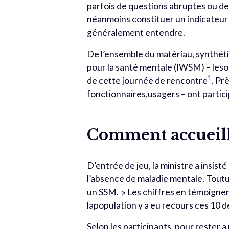
parfois de questions abruptes ou d
néanmoins constituer un indicateur i
généralement entendre.
De l’ensemble du matériau, synthétis
pour la santé mentale (IWSM) – leso
1
de cette journée de rencontre
. Pr
fonctionnaires,usagers – ont partici
Comment accueill
D’entrée de jeu, la ministre a insisté
l’absence de maladie mentale. Toutun
un SSM. » Les chiffres en témoignen
lapopulation y a eu recours ces 10 
Selon les participants, pour rester 