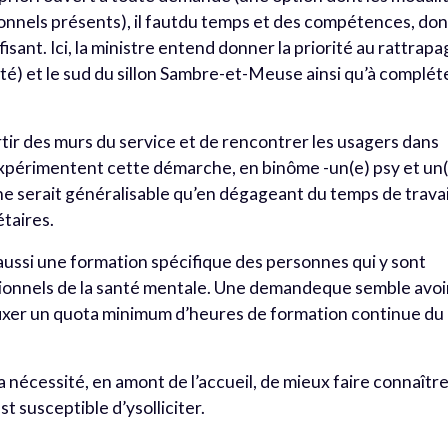
ionnels présents), il fautdu temps et des compétences, do
sant. Ici, la ministre entend donner la priorité au rattrap
té) et le sud du sillon Sambre-et-Meuse ainsi qu’à complét
ortir des murs du service et de rencontrer les usagers dans
 expérimentent cette démarche, en binôme -un(e) psy et un
i ne serait généralisable qu’en dégageant du temps de travai
taires.
aussi une formation spécifique des personnes qui y sont
sionnels de la santé mentale. Une demandeque semble avoi
 fixer un quota minimum d’heures de formation continue du
la nécessité, en amont de l’accueil, de mieux faire connaîtr
t susceptible d’ysolliciter.