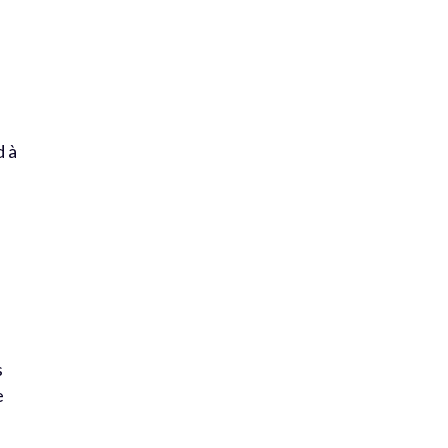
d à
s
e