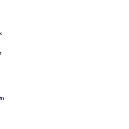
es
r
e
on