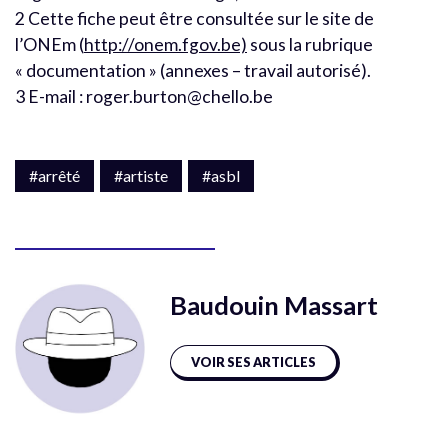
2 Cette fiche peut être consultée sur le site de
l’ONEm (
http://onem.fgov.be)
sous la rubrique
« documentation » (annexes – travail autorisé).
3 E-mail : roger.burton@chello.be
#arrêté
#artiste
#asbl
Baudouin Massart
VOIR SES ARTICLES