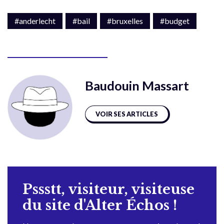
#anderlecht
#bail
#bruxelles
#budget
Baudouin Massart
VOIR SES ARTICLES
Pssstt, visiteur, visiteuse
du site d'Alter Échos !