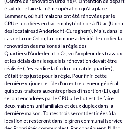
(Centre de rénovation urbaine)
. L’intention de départ
était de refaire la même opération qu’àla place
Lemmens, où huit maisons ont été rénovées par le
CRU et confiées en bail emphytéotique à l’Ulac (Union
des locatairesd’Anderlecht-Cureghem). Mais, dans le
cas de la rue Odon, la commune a décidé de confier la
rénovation des maisons à la régie des
Quartiersd’Anderlecht. « Or, vu l’ampleur des travaux
et les délais dans lesquels la rénovation devait être
réalisée (c’est-à-dire la fin du contratde quartier),
c’était trop juste pour la régie. Pour finir, cette
dernière va jouer le rôle d’un entrepreneur général
qui sous-traitera auxentreprises d’insertion (EI), qui
seront encadrées par le CRU. » Le but est de faire
deux maisons unifamiliales et deux duplex dans la
dernière maison. Toutes trois serontdestinées à la
location et resteront dans le giron communal (service
des Propriétés communales). Par conséquent, l’Ulac