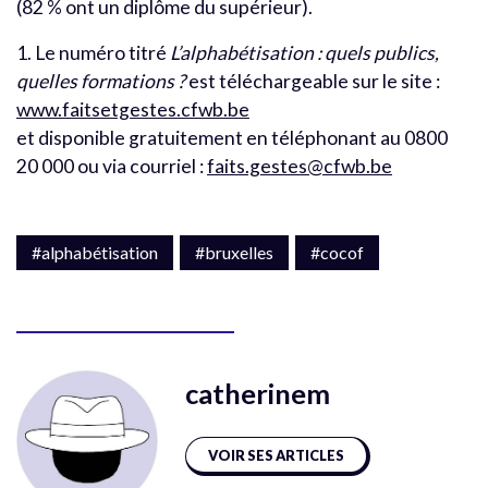
(82 % ont un diplôme du supérieur).
1. Le numéro titré
L’alphabétisation : quels publics,
quelles formations ?
est téléchargeable sur le site :
www.faitsetgestes.cfwb.be
et disponible gratuitement en téléphonant au 0800
20 000 ou via courriel :
faits.gestes@cfwb.be
#alphabétisation
#bruxelles
#cocof
catherinem
VOIR SES ARTICLES