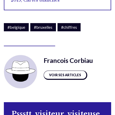
2015, Cartes blanches
#belgique
#bruxelles
#chiffres
Francois Corbiau
VOIR SES ARTICLES
Pssstt, visiteur, visiteuse