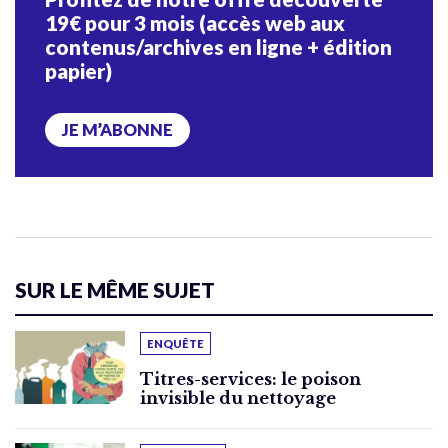
19€ pour 3 mois (accès web aux
contenus/archives en ligne + édition
papier)
JE M’ABONNE
SUR LE MÊME SUJET
ENQUÊTE
Titres-services: le poison
invisible du nettoyage