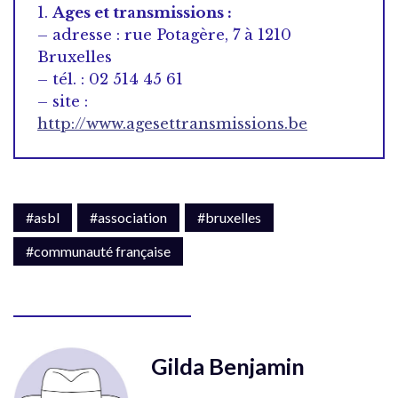
1.
Ages et transmissions :
– adresse : rue Potagère, 7 à 1210
Bruxelles
– tél. : 02 514 45 61
– site :
http://www.agesettransmissions.be
#asbl
#association
#bruxelles
#communauté française
Gilda Benjamin