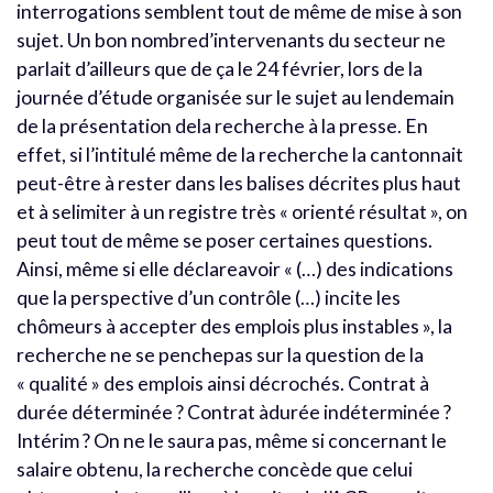
interrogations semblent tout de même de mise à son
sujet. Un bon nombred’intervenants du secteur ne
parlait d’ailleurs que de ça le 24 février, lors de la
journée d’étude organisée sur le sujet au lendemain
de la présentation dela recherche à la presse. En
effet, si l’intitulé même de la recherche la cantonnait
peut-être à rester dans les balises décrites plus haut
et à selimiter à un registre très « orienté résultat », on
peut tout de même se poser certaines questions.
Ainsi, même si elle déclareavoir « (…) des indications
que la perspective d’un contrôle (…) incite les
chômeurs à accepter des emplois plus instables », la
recherche ne se penchepas sur la question de la
« qualité » des emplois ainsi décrochés. Contrat à
durée déterminée ? Contrat àdurée indéterminée ?
Intérim ? On ne le saura pas, même si concernant le
salaire obtenu, la recherche concède que celui