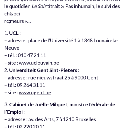
le quotidien
Le Soir
titrait :« Pas inhumain, le suivi des
ch&oci
rc;meurs »…
1.
UCL :
– adresse : place de l’Université 1 à 1348 Louvain-la-
Neuve
– tél. : 010 47 21 11
– site :
www.uclouvain.be
2.
Universiteit Gent Sint-Pieters
:
– adresse : rue nieuwstraat 25 à 9000 Gent
– tél.: 09 264 31 11
– site :
www.ugent.be
3.
Cabinet de Joëlle Milquet, ministre fédérale de
l’Emploi
:
– adresse : av. des Arts, 7 à 1210 Bruxelles
– tél.: 02 220 20 11