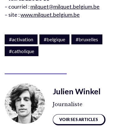
– courriel :
milquet@milquet.belgium.be
– site :
www.milquet.belgium.be
#activation
#belgique
#bruxelles
#catholique
Julien Winkel
Journaliste
VOIR SES ARTICLES