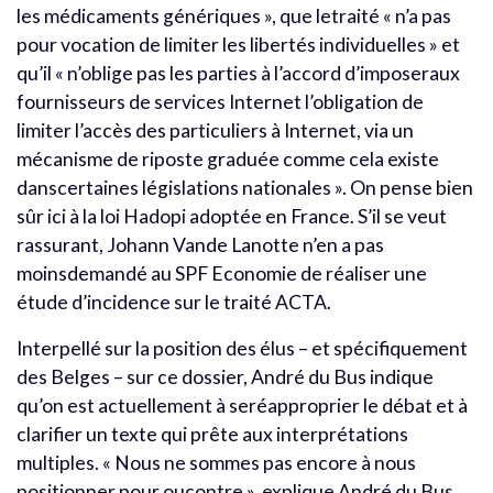
les médicaments génériques », que letraité « n’a pas
pour vocation de limiter les libertés individuelles » et
qu’il « n’oblige pas les parties à l’accord d’imposeraux
fournisseurs de services Internet l’obligation de
limiter l’accès des particuliers à Internet, via un
mécanisme de riposte graduée comme cela existe
danscertaines législations nationales ». On pense bien
sûr ici à la loi Hadopi adoptée en France. S’il se veut
rassurant, Johann Vande Lanotte n’en a pas
moinsdemandé au SPF Economie de réaliser une
étude d’incidence sur le traité ACTA.
Interpellé sur la position des élus – et spécifiquement
des Belges – sur ce dossier, André du Bus indique
qu’on est actuellement à seréapproprier le débat et à
clarifier un texte qui prête aux interprétations
multiples. « Nous ne sommes pas encore à nous
positionner pour oucontre », explique André du Bus,