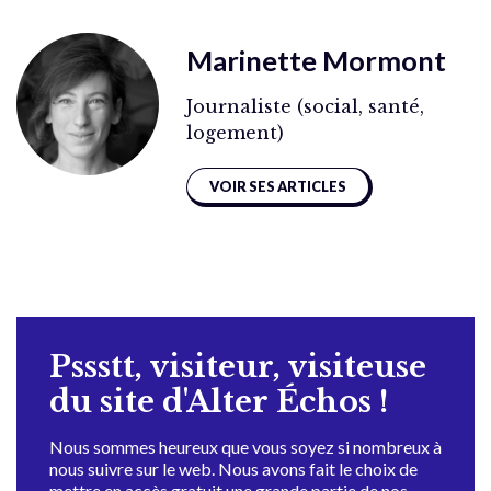
Marinette Mormont
Journaliste (social, santé,
logement)
VOIR SES ARTICLES
Pssstt, visiteur, visiteuse
du site d'Alter Échos !
Nous sommes heureux que vous soyez si nombreux à
nous suivre sur le web. Nous avons fait le choix de
mettre en accès gratuit une grande partie de nos