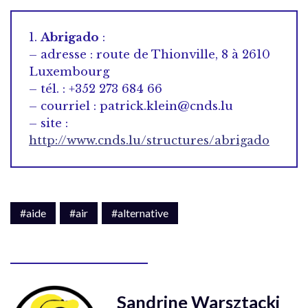
1.
Abrigado
:
– adresse : route de Thionville, 8 à 2610
Luxembourg
– tél. : +352 273 684 66
– courriel : patrick.klein@cnds.lu
– site :
http://www.cnds.lu/structures/abrigado
#aide
#air
#alternative
Sandrine Warsztacki