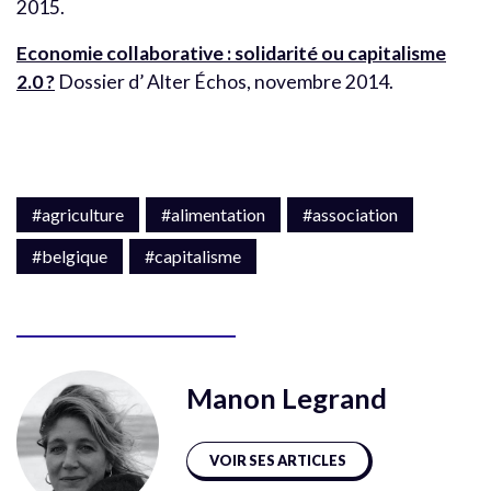
2015.
Economie collaborative : solidarité ou capitalisme
2.0 ?
Dossier d’ Alter Échos, novembre 2014.
#agriculture
#alimentation
#association
#belgique
#capitalisme
Manon Legrand
VOIR SES ARTICLES