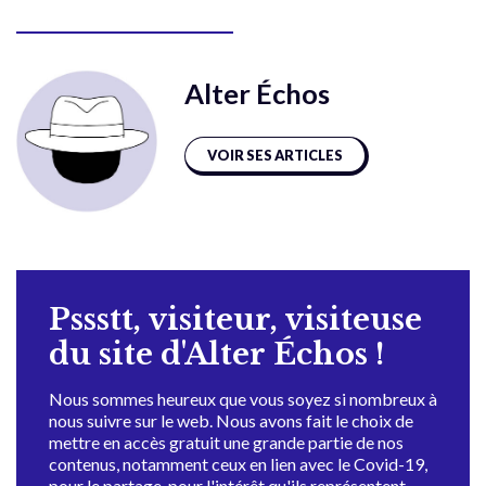
Alter Échos
VOIR SES ARTICLES
Pssstt, visiteur, visiteuse
du site d'Alter Échos !
Nous sommes heureux que vous soyez si nombreux à
nous suivre sur le web. Nous avons fait le choix de
mettre en accès gratuit une grande partie de nos
contenus, notamment ceux en lien avec le Covid-19,
pour le partage, pour l'intérêt qu'ils représentent