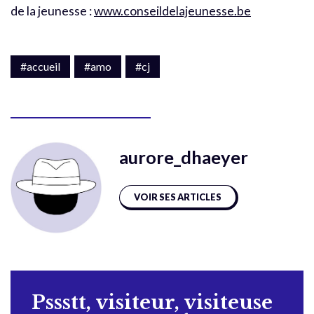
de la jeunesse :
www.conseildelajeunesse.be
#accueil
#amo
#cj
aurore_dhaeyer
VOIR SES ARTICLES
Pssstt, visiteur, visiteuse