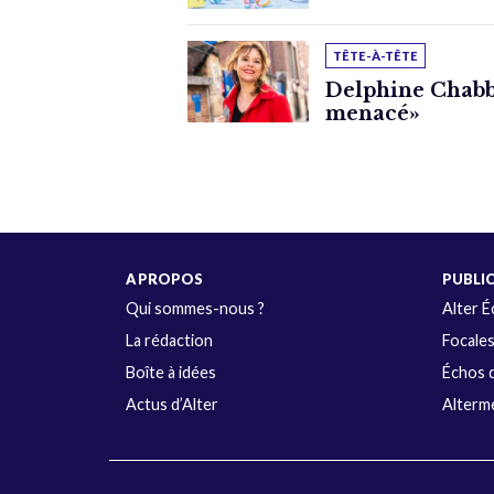
TÊTE-À-TÊTE
Delphine Chabbe
menacé»
A PROPOS
PUBLI
Qui sommes-nous ?
Alter 
La rédaction
Focale
Boîte à idées
Échos d
Actus d’Alter
Alterme