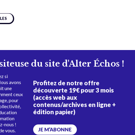
CLES
isiteuse du site d'Alter Échos !
z si
Profitez de notre offre
Nous avons
uit une
découverte 19€ pour 3 mois
amment ceux
(accès web aux
tage, pour
contenus/archives en ligne +
ollectivité,
édition papier)
éducation
rmation
ez-nous !
JE M’ABONNE
de vous.