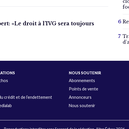
cl
fo
Re
rt: «Le droit à l’IVG sera toujours
Tr
d’
CATIONS
NOUS SOUTENIR
Échos
Abonnements
s
Points de vente
u crédit et de l’endettement
Annonceurs
dialab
Nous soutenir