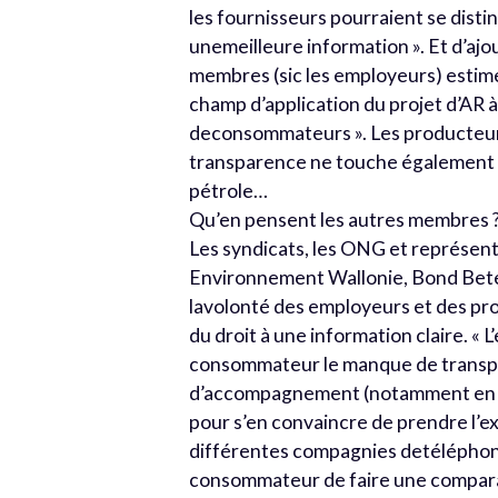
les fournisseurs pourraient se disti
unemeilleure information ». Et d’ajou
membres (sic les employeurs) estime
champ d’application du projet d’AR à
deconsommateurs ». Les producteur
transparence ne touche également le
pétrole…
Qu’en pensent les autres membres 
Les syndicats, les ONG et représe
Environnement Wallonie, Bond Bete
lavolonté des employeurs et des pro
du droit à une information claire. «
consommateur le manque de transpar
d’accompagnement (notamment en ce q
pour s’en convaincre de prendre l’e
différentes compagnies detéléphonie
consommateur de faire une comparais