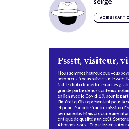
serge
VOIR SES ARTI
Pssstt, visiteur, v
Nous sommes heureux que vous soye
nombreux à nous suivre sur le web. 
fait le choix de mettre en accès grat
grande partie de nos contenus, not
en lien avec le Covid-19, pour le par
l'intérêt qu'ils représentent pour la c
et pour répondre à notre mission d'
permanente. Mais produire une info
critique de qualité a un coût. Souten
Abonnez-vous ! Et parlez-en autour 