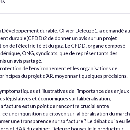
116
 au Développement durable, Olivier Deleuze1, a demandé a
ent durable(CFDD)2 de donner un avis sur un projet
ation de l’électricité et du gaz. Le CFDD, organe composé
démique, ONG, syndicats, que de représentants des
is un avis partagé.
protection de l’environnement et les organisations de
rincipes du projet d’AR, moyennant quelques précisions.
ymptomatiques et illustratives de l’importance des enjeux
s législatives et économiques sur lalibéralisation,
 la facture est un point de rencontre crucial entre
e une inquisition du citoyen sur lalibéralisation du marc
lamer une transparence sur sa facture ? Le débat qui a eu li
 projet d’AR du cabinet Deleuze bouscule le producteur