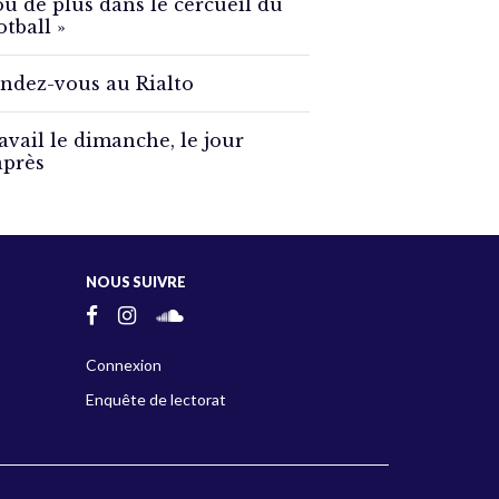
ou de plus dans le cercueil du
otball »
ndez-vous au Rialto
avail le dimanche, le jour
après
NOUS SUIVRE
Connexion
Enquête de lectorat