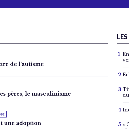
LES
En
ve
ctre de l’autisme
Éc
Ti
des pères, le masculinisme
du
In
SSE
t une adoption
« 