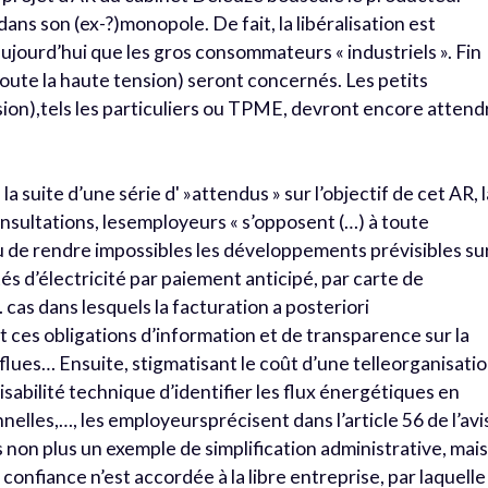
ans son (ex-?)monopole. De fait, la libéralisation est
ujourd’hui que les gros consommateurs « industriels ». Fin
ute la haute tension) seront concernés. Les petits
on),tels les particuliers ou TPME, devront encore attend
la suite d’une série d' »attendus » sur l’objectif de cet AR, 
onsultations, lesemployeurs « s’opposent (…) à toute
ou de rendre impossibles les développements prévisibles su
és d’électricité par paiement anticipé, par carte de
as dans lesquels la facturation a posteriori
t ces obligations d’information et de transparence sur la
rflues… Ensuite, stigmatisant le coût d’une telleorganisati
aisabilité technique d’identifier les flux énergétiques en
lles,…, les employeursprécisent dans l’article 56 de l’avi
s non plus un exemple de simplification administrative, mais
 confiance n’est accordée à la libre entreprise, par laquelle