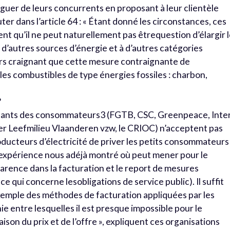
nguer de leurs concurrents en proposant à leur clientèle
ter dans l’article 64 : « Étant donné les circonstances, ces
nt qu’il ne peut naturellement pas êtrequestion d’élargir 
 d’autres sources d’énergie et à d’autres catégories
s craignant que cette mesure contraignante de
s combustibles de type énergies fossiles : charbon,
?
ntants des consommateurs3 (FGTB, CSC, Greenpeace, Inte
r Leefmilieu Vlaanderen vzw, le CRIOC) n’acceptent pas
ducteurs d’électricité de priver les petits consommateurs
 L’expérience nous adéjà montré où peut mener pour le
ence dans la facturation et le report de mesures
ui concerne lesobligations de service public). Il suffit
xemple des méthodes de facturation appliquées par les
 entre lesquelles il est presque impossible pour le
on du prix et de l’offre », expliquent ces organisations