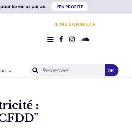
 pour 85 euros par an.
J'EN PROFITE
JE ME CONNECTE
ques
OK
ricité :
u CFDD"