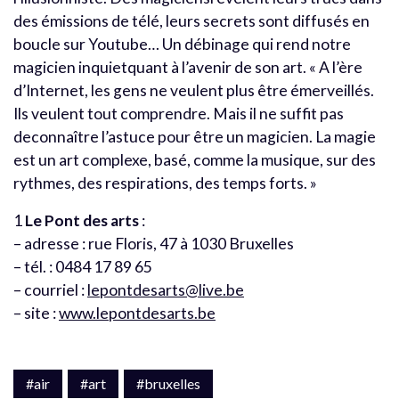
des émissions de télé, leurs secrets sont diffusés en
boucle sur Youtube… Un débinage qui rend notre
magicien inquietquant à l’avenir de son art. « A l’ère
d’Internet, les gens ne veulent plus être émerveillés.
Ils veulent tout comprendre. Mais il ne suffit pas
deconnaître l’astuce pour être un magicien. La magie
est un art complexe, basé, comme la musique, sur des
rythmes, des respirations, des temps forts. »
1
Le Pont des arts
:
– adresse : rue Floris, 47 à 1030 Bruxelles
– tél. : 0484 17 89 65
– courriel :
lepontdesarts@live.be
– site :
www.lepontdesarts.be
#air
#art
#bruxelles