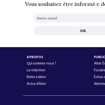
Vous souhaitez être informé.e de 
A PROPOS
PUBLI
Qui sommes-nous ?
Alter 
La rédaction
Focale
Boîte à idées
Échos d
Actus d’Alter
Alterme