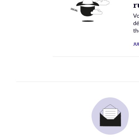
r
Vo
dé
th
JU