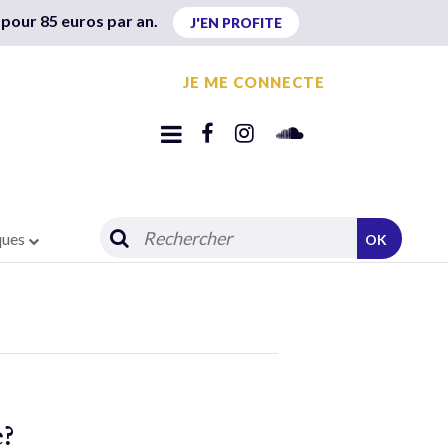
 pour 85 euros par an.
J'EN PROFITE
JE ME CONNECTE
ques
OK
e?