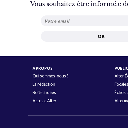
Vous souhaitez être informé.e de 
A PROPOS
PUBLI
Qui sommes-nous ?
Alter 
La rédaction
Focale
Boîte à idées
Échos d
Actus d’Alter
Alterme