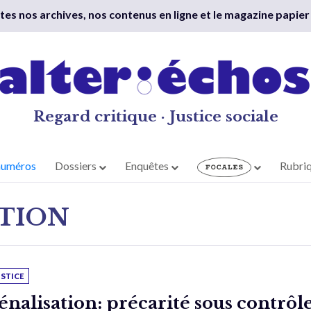
outes nos archives, nos contenus en ligne et le magazine papier
Regard critique · Justice sociale
numéros
Dossiers
Enquêtes
Rubri
TION
USTICE
énalisation: précarité sous contrôl