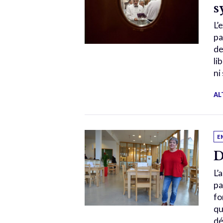
s
L’
pa
de
li
ni
AL
E
D
L’
pa
fo
qu
dé