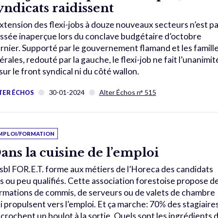
yndicats raidissent
extension des flexi-jobs à douze nouveaux secteurs n’est p
ssée inaperçue lors du conclave budgétaire d’octobre
rnier. Supporté par le gouvernement flamand et les famill
bérales, redouté par la gauche, le flexi-job ne fait l’unanimit
 sur le front syndical ni du côté wallon.
30-01-2024
Alter Échos n° 515
TER ÉCHOS
MPLOI/FORMATION
ans la cuisine de l’emploi
asbl FOR.E.T. forme aux métiers de l’Horeca des candidats
s ou peu qualifiés. Cette association forestoise propose d
rmations de commis, de serveurs ou de valets de chambre
i propulsent vers l’emploi. Et ça marche: 70% des stagiaire
crochent un boulot à la sortie. Quels sont les ingrédients 