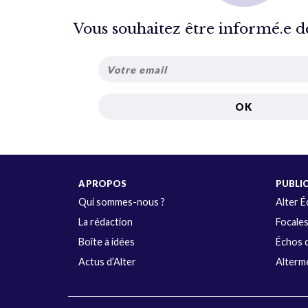
Vous souhaitez être informé.e de 
A PROPOS
PUBLI
Qui sommes-nous ?
Alter 
La rédaction
Focale
Boîte à idées
Échos d
Actus d’Alter
Alterme