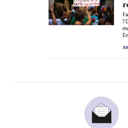
r
Fa
? 
mu
En
JU