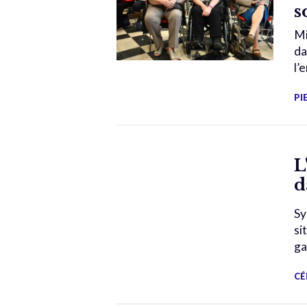
s
Mi
da
l’
PI
L
d
Sy
si
ga
CÉ