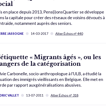
ocial
s en place depuis 2013, Pens(i)onsQuartier se développe
ns la capitale pour créer des réseaux de voisins dévoués à
entraide, notamment auprès des seniors.
14-03-2017
Alter Échos n° 440
ERRE JASSOGNE
'étiquette « Migrants âgés », ou les
angers de la catégorisation
lvie Carbonelle, socio-anthropologue à l’ULB, a étudié la
tuation des immigrés vieillissants en Belgique. Elle met en
rde par rapport auxgénéralisations abusives.
13-07-2011
Alter Échos n° 318
DRIC VALLET